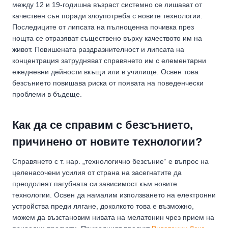
между 12 и 19-годишна възраст системно се лишават от
качествен сън поради злоупотреба с новите технологии.
Последиците от липсата на пълноценна почивка през
нощта се отразяват съществено върху качеството им на
живот. Повишената раздразнителност и липсата на
концентрация затрудняват справянето им с елементарни
ежедневни дейности вкъщи или в училище. Освен това
безсънието повишава риска от появата на поведенчески
проблеми в бъдеще.
Как да се справим с безсънието,
причинено от новите технологии?
Справянето с т. нар. „технологично безсъние“ е въпрос на
целенасочени усилия от страна на засегнатите да
преодолеят пагубната си зависимост към новите
технологии. Освен да намалим използването на електронни
устройства преди лягане, доколкото това е възможно,
можем да възстановим нивата на мелатонин чрез прием на