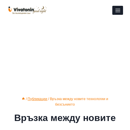
Към
съдържанието
/
Публикации
/
Връзка между новите технологии и
безсънието
Връзка между новите