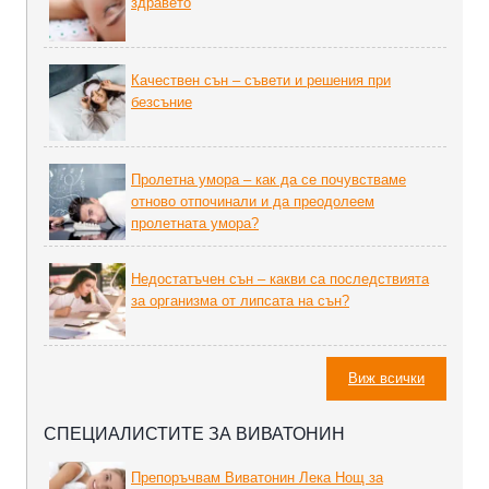
здравето
Качествен сън – съвети и решения при
безсъние
Пролетна умора – как да се почувстваме
отново отпочинали и да преодолеем
пролетната умора?
Недостатъчен сън – какви са последствията
за организма от липсата на сън?
Виж всички
СПЕЦИАЛИСТИТЕ ЗА ВИВАТОНИН
Препоръчвам Виватонин Лека Нощ за