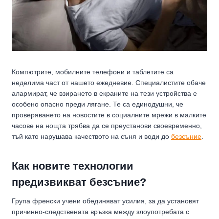
Компютрите, мобилните телефони и таблетите са
неделима част от нашето ежедневие. Специалистите обаче
алармират, че взирането в екраните на тези устройства е
особено опасно преди лягане. Те са единодушни, че
проверяването на новостите в социалните мрежи в малките
часове на нощта трябва да се преустанови своевременно,
тъй като нарушава качеството на съня и води до
безсъние
.
Как новите технологии
предизвикват безсъние?
Група френски учени обединяват усилия, за да установят
причинно-следствената връзка между злоупотребата с