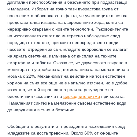
дигитални приспособления и безсънието при подрастващи
и младежи. Изборът на точно тази възрастова група от
населението обосновават с факта, че участниците в нея са
представителна извадка на съвременните хора, които са
неразривно свързани с новите технологии. Ръководителите
на изследването стигат до интересно наблюдение след
поредица от тестове, при които непосредствено преди
часовете, отредени за сън, младите доброволци се излагат
на ярката светлина, излъчвана от дисплея на техните
смартфони и таблети. Оказва се, че двучасовото взиране в
монитора на устройствата, потиска нивата на мелатонина в
мозъка с 22%. Механизмът на действие на този естествен
хормон на съня все още не е напълно изяснен, но е добре
известно, че той играе важна роля за регулиране на
биологичния часовник и на
циркадните ритми
при хората.
Намаленият синтез на мелатонин съвсем естествено води
до нарушения в съня и безсъние.
Обобщените резултати от проведените изследвания сред
младежите са доста тревожни. Около 60% от юношите