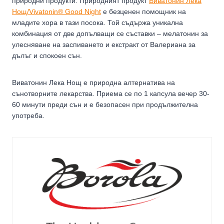
природни продукти. Природният продукт
Виватонин Лека
Нощ/Vivatonin® Good Night
е безценен помощник на
младите хора в тази посока. Той съдържа уникална
комбинация от две допълващи се съставки – мелатонин за
улесняване на заспиването и екстракт от Валериана за
дълъг и спокоен сън.
Виватонин Лека Нощ е природна алтернатива на
сънотворните лекарства. Приема се по 1 капсула вечер 30-
60 минути преди сън и е безопасен при продължителна
употреба.