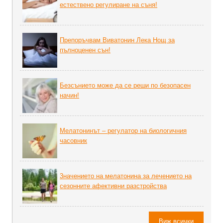
естествено регулиране на съня!
Препоръчвам Виватонин Лека Нощ за
пълноценен сън!
Безсънието може да се реши по безопасен
начин!
Мелатонинът – регулатор на биoлoгичния
часовник
3начението на мелатонина за лечението на
сезонните афективни разстройства
Виж всички