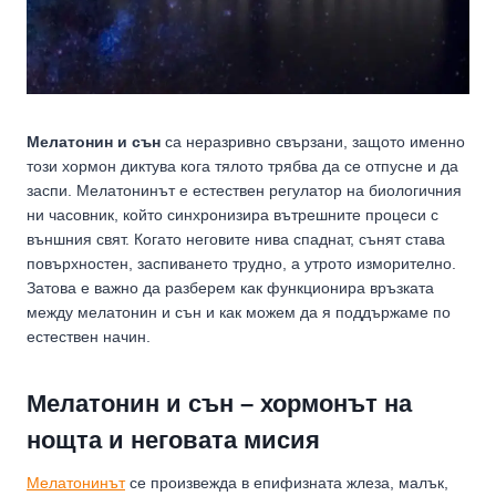
Мелатонин и сън
са неразривно свързани, защото именно
този хормон диктува кога тялото трябва да се отпусне и да
заспи. Мелатонинът е естествен регулатор на биологичния
ни часовник, който синхронизира вътрешните процеси с
външния свят. Когато неговите нива спаднат, сънят става
повърхностен, заспиването трудно, а утрото изморително.
Затова е важно да разберем как функционира връзката
между мелатонин и сън и как можем да я поддържаме по
естествен начин.
Мелатонин и сън – хормонът на
нощта и неговата мисия
Мелатонинът
се произвежда в епифизната жлеза, малък,