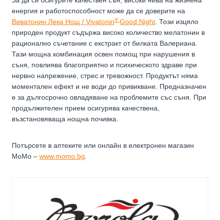
енергия и работоспособност може да се доверите на
®
Виватонин Лека Нощ / Vivatonin
Good Night
. Този изцяло
природен продукт съдържа високо количество мелатонин в
рационално съчетание с екстракт от билката Валериана.
Тази мощна комбинация освен помощ при нарушения в
съня, повлиява благоприятно и психическото здраве при
нервно напрежение, стрес и тревожност. Продуктът няма
моментален ефект и не води до привикване. Предназначен
е за дългосрочно овладяване на проблемите със съня. При
продължителен прием осигурява качествена,
възстановяваща нощна почивка.
Потърсете в аптеките или онлайн в електронен магазин
МоМо –
www.momo.bg
.