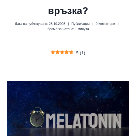
връзка?
Дата на публикуване:
28.10.2025
Публикации
0 Коментари
Време за четене:
1
минута
5
(
1
)