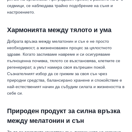
седмици, се наблюдава трайно подобрение на съня и
настроението.
Хармонията между тялото и ума
Добрата връзка между мелатонин и сън е не просто
необходимост, а жизненоважен процес за цялостното
здраве. Когато заспиваме навреме и си осигуряваме
пълноценна почивка, тялото се възстановява, клетките се
регенерират, а умът намира своя вътрешен покой.
Съзнателният избор да се грижим за своя сън чрез
природни средства, балансирано хранене и спокойствие е
най-естественият начин да събудим силата и жизнеността в
себе си.
Природен продукт за силна връзка
между мелатонин и сън
За да си осигурите качествен сън, високи нива на жизнена