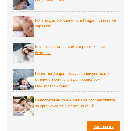
Йога за дълбок сън – йога Нидра и светът на
здравето
Качествен сън – съвети и решения при
безсъние
Пролетна умора – как да се почувстваме
отново отпочинали и да преодолеем
пролетната умора?
Недостатъчен сън – какви са последствията
за организма от липсата на сън?
Виж всички