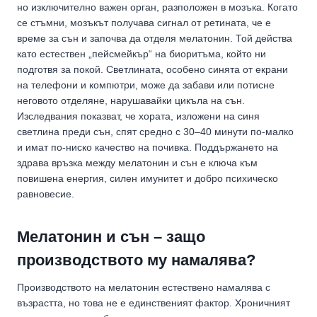
но изключително важен орган, разположен в мозъка. Когато
се стъмни, мозъкът получава сигнал от ретината, че е
време за сън и започва да отделя мелатонин. Той действа
като естествен „пейсмейкър“ на биоритъма, който ни
подготвя за покой. Светлината, особено синята от екрани
на телефони и компютри, може да забави или потисне
неговото отделяне, нарушавайки цикъла на сън.
Изследвания показват, че хората, изложени на синя
светлина преди сън, спят средно с 30–40 минути по-малко
и имат по-ниско качество на почивка. Поддържането на
здрава връзка между мелатонин и сън е ключа към
повишена енергия, силен имунитет и добро психическо
равновесие.
Мелатонин и сън – защо
производството му намалява?
Производството на мелатонин естествено намалява с
възрастта, но това не е единственият фактор. Хроничният