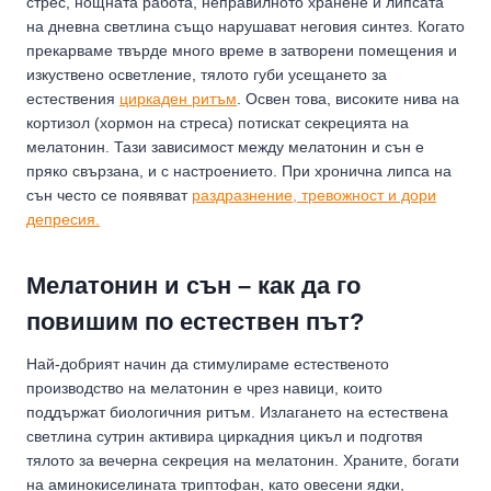
стрес, нощната работа, неправилното хранене и липсата
на дневна светлина също нарушават неговия синтез. Когато
прекарваме твърде много време в затворени помещения и
изкуствено осветление, тялото губи усещането за
естествения
циркаден ритъм
. Освен това, високите нива на
кортизол (хормон на стреса) потискат секрецията на
мелатонин. Тази зависимост между мелатонин и сън е
пряко свързана, и с настроението. При хронична липса на
сън често се появяват
раздразнение, тревожност и дори
депресия.
Мелатонин и сън – как да го
повишим по естествен път?
Най-добрият начин да стимулираме естественото
производство на мелатонин е чрез навици, които
поддържат биологичния ритъм. Излагането на естествена
светлина сутрин активира циркадния цикъл и подготвя
тялото за вечерна секреция на мелатонин. Храните, богати
на аминокиселината триптофан, като овесени ядки,