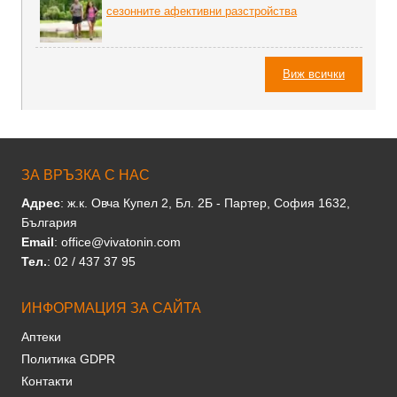
сезонните афективни разстройства
Виж всички
ЗА ВРЪЗКА С НАС
Адрес
: ж.к. Овча Купел 2, Бл. 2Б - Партер, София 1632,
България
Email
: office@vivatonin.com
Тел.
: 02 / 437 37 95
ИНФОРМАЦИЯ ЗА САЙТА
Аптеки
Политика GDPR
Контакти