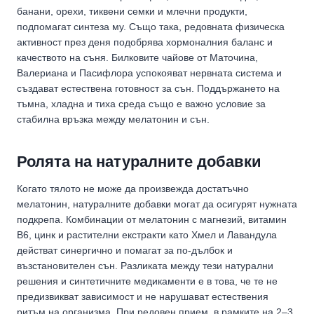
банани, орехи, тиквени семки и млечни продукти,
подпомагат синтеза му. Също така, редовната физическа
активност през деня подобрява хормоналния баланс и
качеството на съня. Билковите чайове от Маточина,
Валериана и Пасифлора успокояват нервната система и
създават естествена готовност за сън. Поддържането на
тъмна, хладна и тиха среда също е важно условие за
стабилна връзка между мелатонин и сън.
Ролята на натуралните добавки
Когато тялото не може да произвежда достатъчно
мелатонин, натуралните добавки могат да осигурят нужната
подкрепа. Комбинации от мелатонин с магнезий, витамин
B6, цинк и растителни екстракти като Хмел и Лавандула
действат синергично и помагат за по-дълбок и
възстановителен сън. Разликата между тези натурални
решения и синтетичните медикаменти е в това, че те не
предизвикват зависимост и не нарушават естествения
ритъм на организма. При редовен прием, в рамките на 2–3