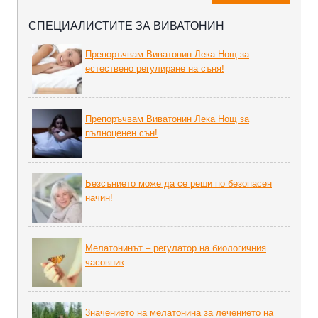
СПЕЦИАЛИСТИТЕ ЗА ВИВАТОНИН
Препоръчвам Виватонин Лека Нощ за
естествено регулиране на съня!
Препоръчвам Виватонин Лека Нощ за
пълноценен сън!
Безсънието може да се реши по безопасен
начин!
Мелатонинът – регулатор на биoлoгичния
часовник
3начението на мелатонина за лечението на