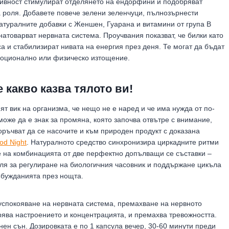
тивност стимулират отделянето на ендорфини и подобряват
роля. Добавете повече зелени зеленчуци, пълнозърнести
Натуралните добавки с Женшен, Гуарана и витамини от група B
натоварват нервната система. Проучвания показват, че билки като
 и стабилизират нивата на енергия през деня. Те могат да бъдат
емоционално или физическо изтощение.
 какво казва тялото ви!
ят вик на организма, че нещо не е наред и че има нужда от по-
оже да е знак за промяна, която започва отвътре с внимание,
оръчват да се насочите и към природен продукт с доказана
d Night
. Натуралното средство синхронизира циркадните ритми
е на комбинацията от две перфектно допълващи се съставки –
ля за регулиране на биологичния часовник и поддържане цикъла
ъбужданията през нощта.
 успокояване на нервната система, премахване на нервното
ява настроението и концентрацията, и премахва тревожността.
ен сън. Дозировката е по 1 капсула вечер, 30-60 минути преди