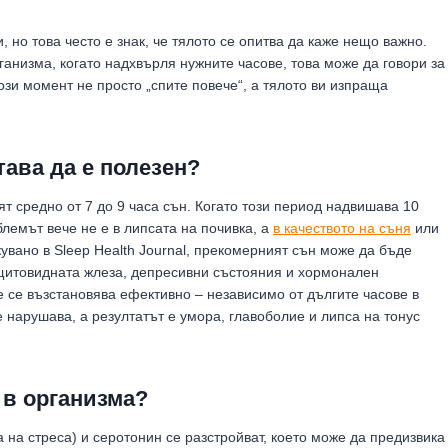
, но това често е знак, че тялото се опитва да каже нещо важно.
анизма, когато надхвърля нужните часове, това може да говори за
зи момент не просто „спите повече“, а тялото ви изпраща
тава да е полезен?
ят средно от 7 до 9 часа сън. Когато този период надвишава 10
лемът вече не е в липсата на почивка, а
в качеството на съня
или
увано в Sleep Health Journal, прекомерният сън може да бъде
щитовидната жлеза, депресивни състояния и хормонален
е се възстановява ефективно – независимо от дългите часове в
е нарушава, а резултатът е умора, главоболие и липса на тонус
 в организма?
 на стреса) и серотонин се разстройват, което може да предизвика