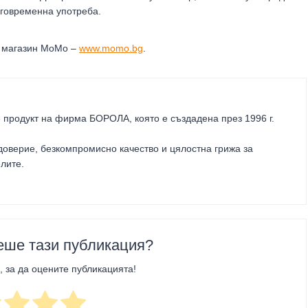
лговременна употреба.
н магазин МоМо –
www.momo.bg
.
 продукт на фирма
БОРОЛА
, която е създадена през 1996 г.
оверие, безкомпромисно качество и цялостна грижа за
елите
.
еше тази публикация?
, за да оцените публикацията!