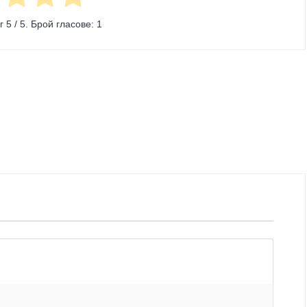
нг
5
/ 5. Брой гласове:
1