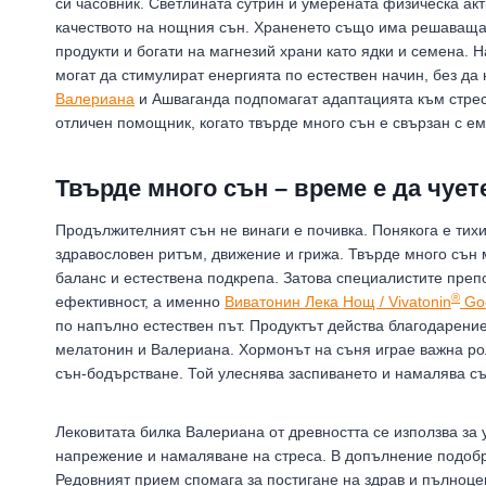
си часовник. Светлината сутрин и умерената физическа ак
качеството на нощния сън. Храненето също има решаваща 
продукти и богати на магнезий храни като ядки и семена. 
могат да стимулират енергията по естествен начин, без да 
Валериана
и Ашваганда подпомагат адаптацията към стреса
отличен помощник, когато твърде много сън е свързан с 
Твърде много сън – време е да чуете
Продължителният сън не винаги е почивка. Понякога е тихи
здравословен ритъм, движение и грижа. Твърде много сън м
баланс и естествена подкрепа. Затова специалистите преп
®
ефективност, а именно
Виватонин Лека Нощ / Vivatonin
Goo
по напълно естествен път. Продуктът действа благодарени
мелатонин и Валериана. Хормонът на съня играе важна ро
сън-бодърстване. Той улеснява заспиването и намалява с
Лековитата билка Валериана от древността се използва за
напрежение и намаляване на стреса. В допълнение подобр
Редовният прием спомага за постигане на здрав и пълноцен