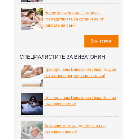
Недостатъчен сън – какви са
последствията за организма от
липсата на сън?
Виж всички
СПЕЦИАЛИСТИТЕ ЗА ВИВАТОНИН
Препоръчвам Виватонин Лека Нощ за
естествено регулиране на съня!
Препоръчвам Виватонин Лека Нощ за
пълноценен сън!
Безсънието може да се реши по
безопасен начин!