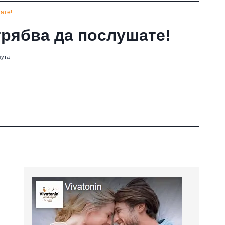
шате!
трябва да послушате!
нута