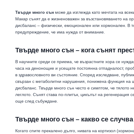
Твърде много сън
може да изглежда като мечтата на всеки
Макар сънят да е жизненоважен за възстановяването на орг
дисбаланс – физически, емоционален или хормонален. В то
предупреждение, че има нужда от внимание.
Твърде много сън – кога сънят прес
В научните среди се приема, че възрастните хора се нужда
часа на денонощие и усещате постоянна отпадналост, проб
в здравословното ви състояние. Според изследване, публик
свързан с метаболитни нарушения, понижена функция на 
дисбаланс. Твърде много сън често е симптом, че тялото н
леглото. Сънят става по-плитък, цикълът на регенерация с
още след събуждане.
Твърде много сън – какво се случва
Когато спите прекалено дълго, нивата на кортизол (хормона