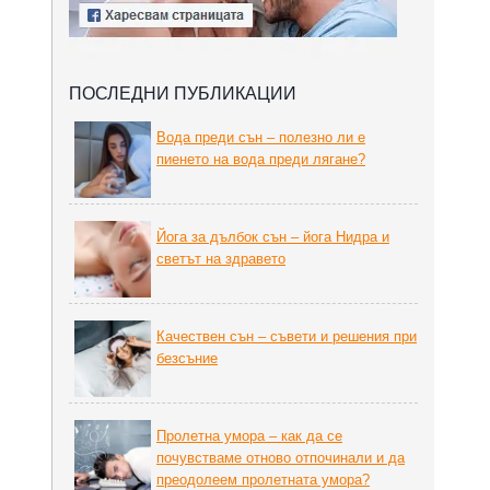
ПОСЛЕДНИ ПУБЛИКАЦИИ
Вода преди сън – полезно ли е
пиенето на вода преди лягане?
Йога за дълбок сън – йога Нидра и
светът на здравето
Качествен сън – съвети и решения при
безсъние
Пролетна умора – как да се
почувстваме отново отпочинали и да
преодолеем пролетната умора?