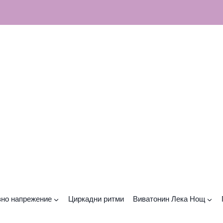
но напрежение
Циркадни ритми
Виватонин Лека Нощ