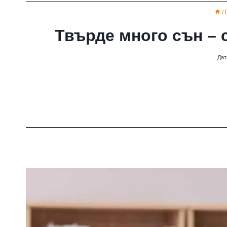
/
Твърде много сън – 
Дат