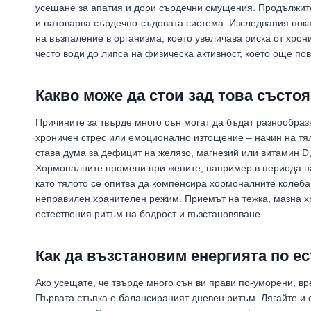
усещане за апатия и дори сърдечни смущения. Продължи
и натоварва сърдечно-съдовата система. Изследвания показ
на възпаление в организма, което увеличава риска от хрон
често води до липса на физическа активност, което още по
Какво може да стои зад това състо
Причините за твърде много сън могат да бъдат разнообразн
хроничен стрес или емоционално изтощение – начин на тял
става дума за дефицит на желязо, магнезий или витамин D
Хормоналните промени при жените, например в периода на
като тялото се опитва да компенсира хормоналните колебан
неправилен хранителен режим. Приемът на тежка, мазна хр
естествения ритъм на бодрост и възстановяване.
Как да възстановим енергията по е
Ако усещате, че твърде много сън ви прави по-уморени, вр
Първата стъпка е балансираният дневен ритъм. Лягайте и 