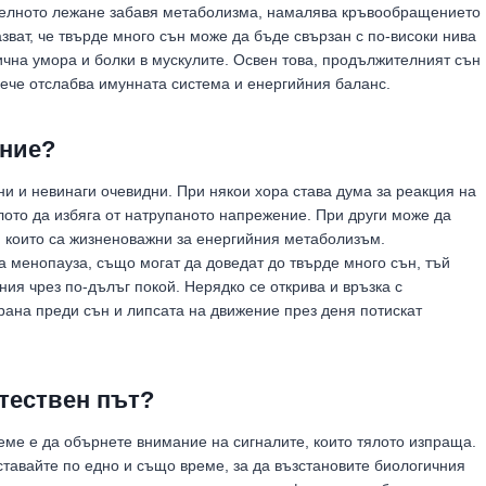
телното лежане забавя метаболизма, намалява кръвообращението
ват, че твърде много сън може да бъде свързан с по-високи нива
ична умора и болки в мускулите. Освен това, продължителният сън
вече отслабва имунната система и енергийния баланс.
яние?
и и невинаги очевидни. При някои хора става дума за реакция на
ото да избяга от натрупаното напрежение. При други може да
, които са жизненоважни за енергийния метаболизъм.
 менопауза, също могат да доведат до твърде много сън, тъй
ия чрез по-дълъг покой. Нерядко се открива и връзка с
ана преди сън и липсата на движение през деня потискат
стествен път?
еме е да обърнете внимание на сигналите, които тялото изпраща.
ставайте по едно и също време, за да възстановите биологичния