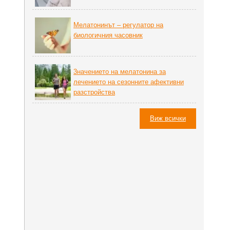
Мелатонинът – регулатор на
биoлoгичния часовник
3начението на мелатонина за
лечението на сезонните афективни
разстройства
Виж всички