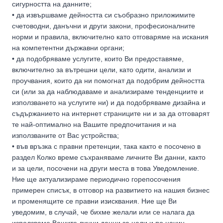
сигурността на данните;
• да извършваме дейността си съобразно приложимите
счетоводни, данъчни и други закони, професионалните
норми и правила, включително като отговаряме на искания
на компетентни държавни органи;
• да подобряваме услугите, които Ви предоставяме,
включително за вътрешни цели, като одити, анализи и
проучвания, които да ни помогнат да подобрим дейността
си (или за да наблюдаваме и анализираме тенденциите и
използването на услугите ни) и да подобряваме дизайна и
съдържанието на интернет страниците ни и за да отговарят
те най-оптимално на Вашите предпочитания и на
използваните от Вас устройства;
• във връзка с правни претенции, така както е посочено в
раздел Колко време съхраняваме личните Ви данни, както
и за цели, посочени на други места в това Уведомление.
Ние ще актуализираме периодично горепосочения
примерен списък, в отговор на развитието на нашия бизнес
и променящите се правни изисквания. Ние ще Ви
уведомим, в случай, че бихме желали или се налага да
използваме Вашите лични данни за цели и по начин,