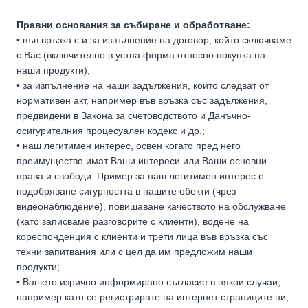
Правни основания за събиране и обработване:
• във връзка с и за изпълнение на договор, който сключваме
с Вас (включително в устна форма относно покупка на
наши продукти);
• за изпълнение на наши задължения, които следват от
нормативен акт, например във връзка със задължения,
предвидени в Закона за счетоводството и Данъчно-
осигурителния процесуален кодекс и др.;
• наш легитимен интерес, освен когато пред него
преимущество имат Ваши интереси или Ваши основни
права и свободи. Пример за наш легитимен интерес е
подобряване сигурността в нашите обекти (чрез
видеонаблюдение), повишаване качеството на обслужване
(като записваме разговорите с клиенти), водене на
кореспонденция с клиенти и трети лица във връзка със
техни запитвания или с цел да им предложим наши
продукти;
• Вашето изрично информирано съгласие в някои случаи,
например като се регистрирате на интернет страниците ни,