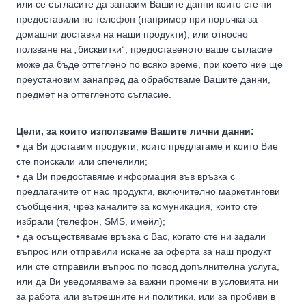
или се съгласите да запазим Вашите данни които сте ни
предоставили по телефон (например при поръчка за
домашни доставки на наши продукти), или относно
ползване на „бисквитки“; предоставеното ваше съгласие
може да бъде оттеглено по всяко време, при което ние ще
преустановим занапред да обработваме Вашите данни,
предмет на оттегленото съгласие.
Цели, за които използваме Вашите лични данни:
• да Ви доставим продукти, които предлагаме и които Вие
сте поискали или спечелили;
• да Ви предоставяме информация във връзка с
предлаганите от нас продукти, включително маркетингови
съобщения, чрез каналите за комуникация, които сте
избрали (телефон, SMS, имейл);
• да осъществяваме връзка с Вас, когато сте ни задали
въпрос или отправили искане за оферта за наш продукт
или сте отправили въпрос по повод допълнителна услуга,
или да Ви уведомяваме за важни промени в условията ни
за работа или вътрешните ни политики, или за пробиви в