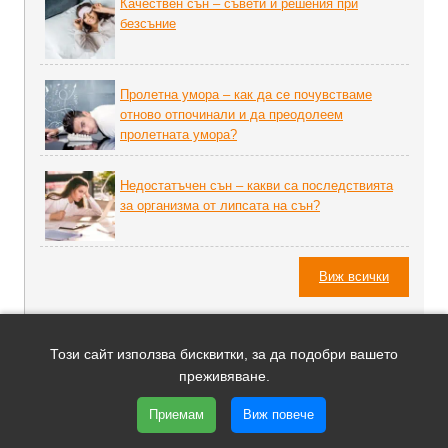
Качествен сън – съвети и решения при
безсъние
Пролетна умора – как да се почувстваме
отново отпочинали и да преодолеем
пролетната умора?
Недостатъчен сън – какви са последствията
за организма от липсата на сън?
Виж всички
СПЕЦИАЛИСТИТЕ ЗА ВИВАТОНИН
Този сайт използва бисквитки, за да подобри вашето
Препоръчвам Виватонин Лека Нощ за
преживяване.
естествено регулиране на съня!
Приемам
Виж повече