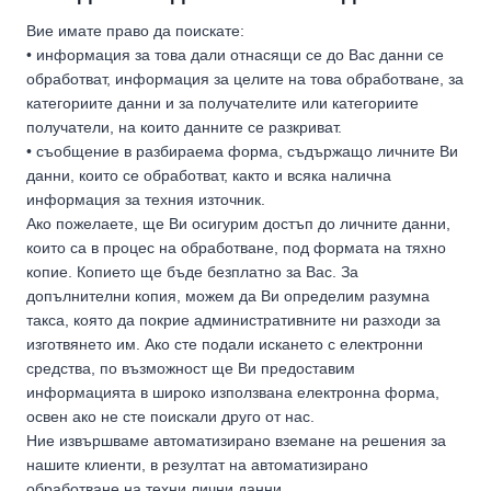
Вие имате право да поискате:
• информация за това дали отнасящи се до Вас данни се
обработват, информация за целите на това обработване, за
категориите данни и за получателите или категориите
получатели, на които данните се разкриват.
• съобщение в разбираема форма, съдържащо личните Ви
данни, които се обработват, както и всяка налична
информация за техния източник.
Ако пожелаете, ще Ви осигурим достъп до личните данни,
които са в процес на обработване, под формата на тяхно
копие. Копието ще бъде безплатно за Вас. За
допълнителни копия, можем да Ви определим разумна
такса, която да покрие административните ни разходи за
изготвянето им. Ако сте подали искането с електронни
средства, по възможност ще Ви предоставим
информацията в широко използвана електронна форма,
освен ако не сте поискали друго от нас.
Ние извършваме автоматизирано вземане на решения за
нашите клиенти, в резултат на автоматизирано
обработване на техни лични данни.