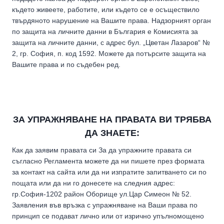
където живеете, работите, или където се е осъществило
твърдяното нарушение на Вашите права. Надзорният орган
по защита на личните данни в България е Комисията за
защита на личните данни, с адрес бул. „Цветан Лазаров“ №
2, гр. София, п. код 1592. Можете да потърсите защита на
Вашите права и по съдебен ред.
ЗА УПРАЖНЯВАНЕ НА ПРАВАТА ВИ ТРЯБВА
ДА ЗНАЕТЕ:
Как да заявим правата си За да упражните правата си
съгласно Регламента можете да ни пишете през формата
за контакт на сайта или да ни изпратите запитването си по
пощата или да ни го донесете на следния адрес:
гр.София-1202 район Оборище ул.Цар Симеон № 52.
Заявления във връзка с упражняване на Ваши права по
принцип се подават лично или от изрично упълномощено