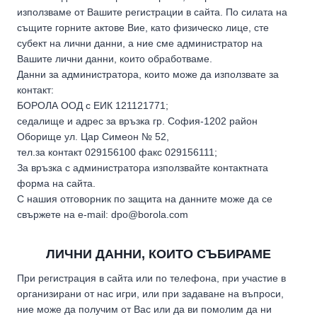
използваме от Вашите регистрации в сайта. По силата на
същите горните актове Вие, като физическо лице, сте
субект на лични данни, а ние сме администратор на
Вашите лични данни, които обработваме.
Данни за администратора, които може да използвате за
контакт:
БОРОЛА ООД с ЕИК 121121771;
седалище и адрес за връзка гр. София-1202 район
Оборище ул. Цар Симеон № 52,
тел.за контакт 029156100 факс 029156111;
За връзка с администратора използвайте контактната
форма на сайта.
С нашия отговорник по защита на данните може да се
свържете на e-mail: dpo@borola.com
ЛИЧНИ ДАННИ, КОИТО СЪБИРАМЕ
При регистрация в сайта или по телефона, при участие в
организирани от нас игри, или при задаване на въпроси,
ние може да получим от Вас или да ви помолим да ни