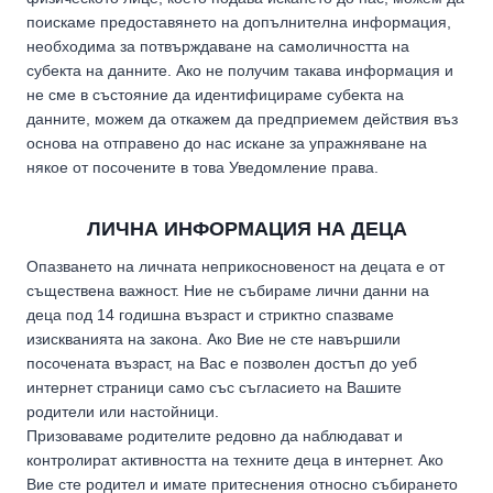
поискаме предоставянето на допълнителна информация,
необходима за потвърждаване на самоличността на
субекта на данните. Ако не получим такава информация и
не сме в състояние да идентифицираме субекта на
данните, можем да откажем да предприемем действия въз
основа на отправено до нас искане за упражняване на
някое от посочените в това Уведомление права.
ЛИЧНА ИНФОРМАЦИЯ НА ДЕЦА
Опазването на личната неприкосновеност на децата е от
съществена важност. Ние не събираме лични данни на
деца под 14 годишна възраст и стриктно спазваме
изискванията на закона. Ако Вие не сте навършили
посочената възраст, на Вас е позволен достъп до уеб
интернет страници само със съгласието на Вашите
родители или настойници.
Призоваваме родителите редовно да наблюдават и
контролират активността на техните деца в интернет. Ако
Вие сте родител и имате притеснения относно събирането