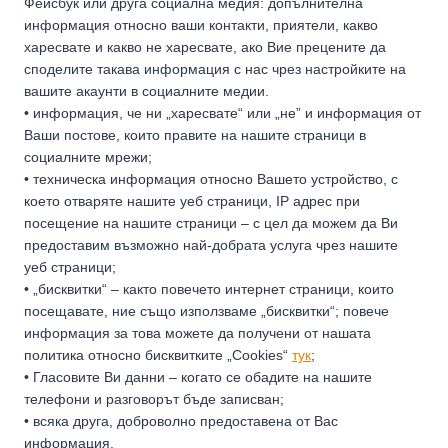
Фейсбук или друга социална медия: допълнителна
информация относно ваши контакти, приятели, какво
харесвате и какво не харесвате, ако Вие прецените да
споделите такава информация с нас чрез настройките на
вашите акаунти в социалните медии.
• информация, че ни „харесвате“ или „не” и информация от
Ваши постове, които правите на нашите страници в
социалните мрежи;
• техническа информация относно Вашето устройство, с
което отваряте нашите уеб страници, IP адрес при
посещение на нашите страници – с цел да можем да Ви
предоставим възможно най-добрата услуга чрез нашите
уеб страници;
• „бисквитки“ – както повечето интернет страници, които
посещавате, ние също използваме „бисквитки“; повече
информация за това можете да получени от нашата
политика относно бисквитките „Cookies“
тук
;
• Гласовите Ви данни – когато се обадите на нашите
телефони и разговорът бъде записван;
• всяка друга, доброволно предоставена от Вас
информация.