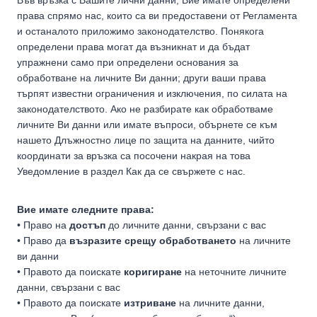
права спрямо нас, които са ви предоставени от Регламента
и останалото приложимо законодателство. Понякога
определени права могат да възникнат и да бъдат
упражнени само при определени основания за
обработване на личните Ви данни; други ваши права
търпят известни ограничения и изключения, по силата на
законодателството. Ако не разбирате как обработваме
личните Ви данни или имате въпроси, обърнете се към
нашето Длъжностно лице по защита на данните, чийто
координати за връзка са посочени накрая на това
Уведомление в раздел Как да се свържете с нас.
Вие имате следните права:
• Право на
достъп
до личните данни, свързани с вас
• Право да
възразите срещу обработването
на личните
ви данни
• Правото да поискате
коригиране
на неточните личните
данни, свързани с вас
• Правото да поискате
изтриване
на личните данни,