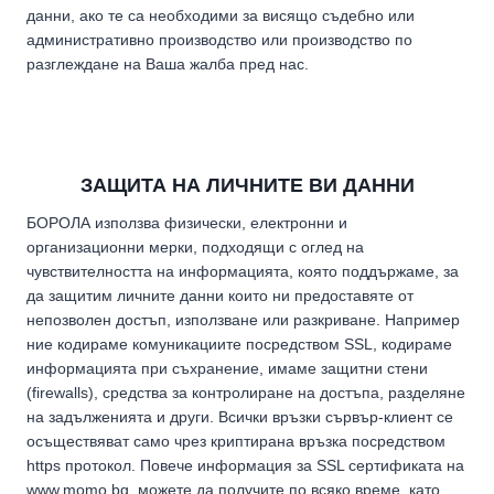
данни, ако те са необходими за висящо съдебно или
административно производство или производство по
разглеждане на Ваша жалба пред нас.
ЗАЩИТА НА ЛИЧНИТЕ ВИ ДАННИ
БОРОЛА използва физически, електронни и
организационни мерки, подходящи с оглед на
чувствителността на информацията, която поддържаме, за
да защитим личните данни които ни предоставяте от
непозволен достъп, използване или разкриване. Например
ние кодираме комуникациите посредством SSL, кодираме
информацията при съхранение, имаме защитни стени
(firewalls), средства за контролиране на достъпа, разделяне
на задълженията и други. Всички връзки сървър-клиент се
осъществяват само чрез криптирана връзка посредством
https протокол. Повече информация за SSL сертификата на
www.momo.bg, можете да получите по всяко време, като