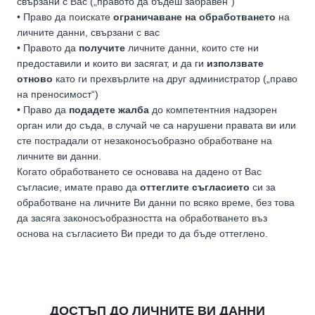
свързани с Вас („правото да бъдеш забравен“)
• Право да поискате
ограничаване на обработването
на
личните данни, свързани с вас
• Правото да
получите
личните данни, които сте ни
предоставили и които ви засягат, и да ги
използвате
отново
като ги прехвърлите на друг администратор („право
на преносимост“)
• Право да
подадете жалба
до компетентния надзорен
орган или до съда, в случай че са нарушени правата ви или
сте пострадали от незаконосъобразно обработване на
личните ви данни.
Когато обработването се основава на дадено от Вас
съгласие, имате право да
оттеглите съгласието
си за
обработване на личните Ви данни по всяко време, без това
да засяга законосъобразността на обработването въз
основа на съгласието Ви преди то да бъде оттеглено.
ДОСТЪП ДО ЛИЧНИТЕ ВИ ДАННИ