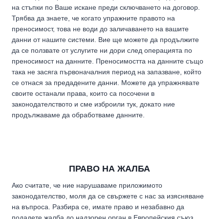
на стъпки по Ваше искане преди сключването на договор.
Трябва да знаете, че когато упражните правото на
преносимост, това не води до заличаването на вашите
данни от нашите системи. Вие ще можете да продължите
да се ползвате от услугите ни дори след операцията по
преносимост на данните. Преносимостта на данните също
така не засяга първоначалния период на запазване, който
се отнася за предадените данни. Можете да упражнявате
своите останали права, които са посочени в
законодателството и сме изброили тук, докато ние
продължаваме да обработваме данните.
ПРАВО НА ЖАЛБА
Ако считате, че ние нарушаваме приложимото
законодателство, моля да се свържете с нас за изясняване
на въпроса. Разбира се, имате право и незабавно да
подадете жалба до надзорен орган в Европейския съюз,