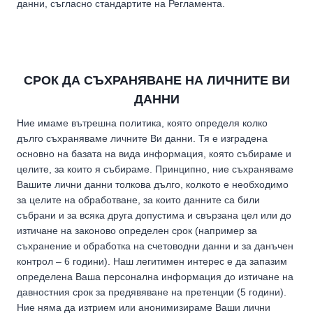
данни, съгласно стандартите на Регламента.
СРОК ДА СЪХРАНЯВАНЕ НА ЛИЧНИТЕ ВИ
ДАННИ
Ние имаме вътрешна политика, която определя колко
дълго съхраняваме личните Ви данни. Тя е изградена
основно на базата на вида информация, която събираме и
целите, за които я събираме. Принципно, ние съхраняваме
Вашите лични данни толкова дълго, колкото е необходимо
за целите на обработване, за които данните са били
събрани и за всяка друга допустима и свързана цел или до
изтичане на законово определен срок (например за
съхранение и обработка на счетоводни данни и за данъчен
контрол – 6 години). Наш легитимен интерес е да запазим
определена Ваша персонална информация до изтичане на
давностния срок за предявяване на претенции (5 години).
Ние няма да изтрием или анонимизираме Ваши лични