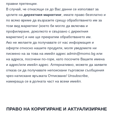
правни претенции.
В случай, че отнасящи се до Вас данни се използват за
целите на
директния маркетинг
, имате право безплатно и
по всяко време да възразите срещу обработването им за
този вид маркетинг (което би могло да включва и
профилиране, доколкото е свързано с директния
маркетинг) и ние ще прекратим обработването им.
Ако не желаете да получавате от нас информация и
оферти относно нашите продукти, моля уведомете ни
писмено на за това на имейл адрес admin@momo.bg или
на адреса, посочени по-горе, като посочите Вашите имена
и адрес/или имейл адрес. Алтернативно, можете да заявите
отказа си да получавате непоискани търговски съобщения
чрез натискане връзката Отписване/ Unsubscribe,
намираща се в долната част на всеки имейл.
ПРАВО НА КОРИГИРАНЕ И АКТУАЛИЗИРАНЕ