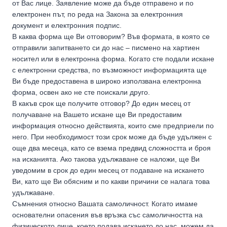
от Вас лице. Заявление може да бъде отправено и по
електронен път, по реда на Закона за електронния
документ и електронния подпис.
В каква форма ще Ви отговорим? Във формата, в която се
отправили запитването си до нас – писмено на хартиен
носител или в електронна форма. Когато сте подали искане
с електронни средства, по възможност информацията ще
Ви бъде предоставена в широко използвана електронна
форма, освен ако не сте поискали друго.
В какъв срок ще получите отговор? До един месец от
получаване на Вашето искане ще Ви предоставим
информация относно действията, които сме предприели по
него. При необходимост този срок може да бъде удължен с
още два месеца, като се взема предвид сложността и броя
на исканията. Ако такова удължаване се наложи, ще Ви
уведомим в срок до един месец от подаване на искането
Ви, като ще Ви обясним и по какви причини се налага това
удължаване.
Съмнения относно Вашата самоличност. Когато имаме
основателни опасения във връзка със самоличността на
физическото лице, което подава искането до нас, можем да