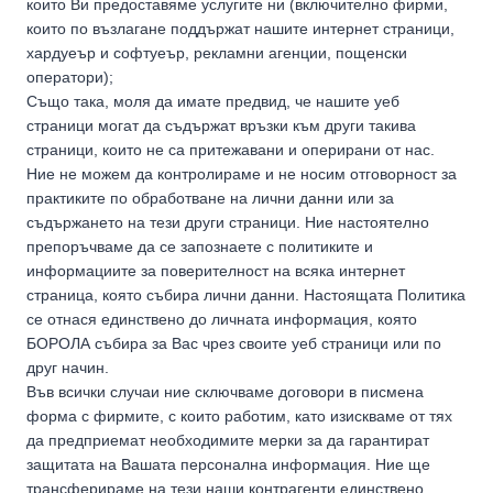
които Ви предоставяме услугите ни (включително фирми,
които по възлагане поддържат нашите интернет страници,
хардуеър и софтуеър, рекламни агенции, пощенски
оператори);
Също така, моля да имате предвид, че нашите уеб
страници могат да съдържат връзки към други такива
страници, които не са притежавани и оперирани от нас.
Ние не можем да контролираме и не носим отговорност за
практиките по обработване на лични данни или за
съдържането на тези други страници. Ние настоятелно
препоръчваме да се запознаете с политиките и
информациите за поверителност на всяка интернет
страница, която събира лични данни. Настоящата Политика
се отнася единствено до личната информация, която
БОРОЛА събира за Вас чрез своите уеб страници или по
друг начин.
Във всички случаи ние сключваме договори в писмена
форма с фирмите, с които работим, като изискваме от тях
да предприемат необходимите мерки за да гарантират
защитата на Вашата персонална информация. Ние ще
трансферираме на тези наши контрагенти единствено