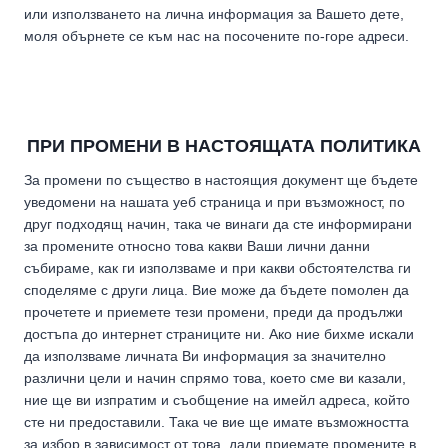
или използването на лична информация за Вашето дете,
моля обърнете се към нас на посочените по-горе адреси.
ПРИ ПРОМЕНИ В НАСТОЯЩАТА ПОЛИТИКА
За промени по същество в настоящия документ ще бъдете
уведомени на нашата уеб страница и при възможност, по
друг подходящ начин, така че винаги да сте информирани
за промените относно това какви Ваши лични данни
събираме, как ги използваме и при какви обстоятелства ги
споделяме с други лица. Вие може да бъдете помолен да
прочетете и приемете тези промени, преди да продължи
достъпа до интернет страниците ни. Ако ние бихме искали
да използваме личната Ви информация за значително
различни цели и начин спрямо това, което сме ви казали,
ние ще ви изпратим и съобщение на имейл адреса, който
сте ни предоставили. Така че вие ще имате възможността
за избор в зависимост от това, дали приемате промените в