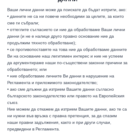
Ваши лични данни може да поискате да бъдат изтрити, ако:
• данните не са ни повече необходими за целите, за които
сме ги събрали;
• оттеглите съгласието си ние да обработваме Ваши лични
данни (и не е налице друго правно основание ние да
продължим тяхното обработване);
• се противопоставяте на това ние да обработваме данните
Ви на основание наш легитимен интерес и ние не успеем
да аргументираме наши по-съществени законни причини за
обработването; или
• ние обработваме личните Ви данни в нарушение на
Регламента и приложимото законодателство;
• ако сме длъжни да изтрием Вашите данни съгласно
българското законодателство или правото на Европейския
съюз.
Ние можем да откажем да изтрием Вашите данни, ако те са
ни нужни във връзка с правна претенция, за да спазим
наши правни задължения, както и при други случаи,
предвидени в Регламента.