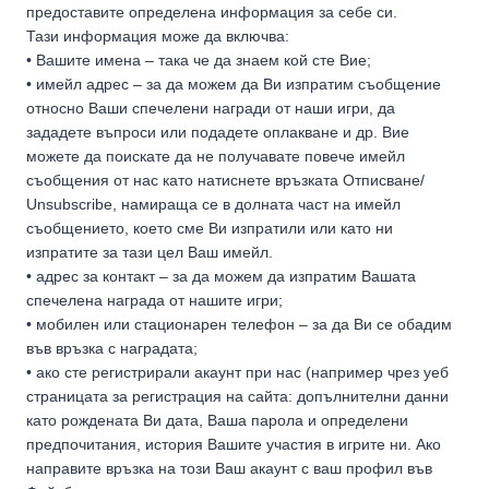
предоставите определена информация за себе си.
Тази информация може да включва:
• Вашите имена – така че да знаем кой сте Вие;
• имейл адрес – за да можем да Ви изпратим съобщение
относно Ваши спечелени награди от наши игри, да
зададете въпроси или подадете оплакване и др. Вие
можете да поискате да не получавате повече имейл
съобщения от нас като натиснете връзката Отписване/
Unsubscribe, намираща се в долната част на имейл
съобщението, което сме Ви изпратили или като ни
изпратите за тази цел Ваш имейл.
• адрес за контакт – за да можем да изпратим Вашата
спечелена награда от нашите игри;
• мобилен или стационарен телефон – за да Ви се обадим
във връзка с наградата;
• ако сте регистрирали акаунт при нас (например чрез уеб
страницата за регистрация на сайта: допълнителни данни
като рождената Ви дата, Ваша парола и определени
предпочитания, история Вашите участия в игрите ни. Ако
направите връзка на този Ваш акаунт с ваш профил във