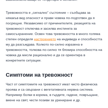
Тревожността е „сигнално“ състояние – съобщава за
някакъв вид опасност и прави човека по-подготвен да я
посрещне. Независимо от причинителите, реакцията на
тревожност отключва и засилва инстинкта за
самосъхранение. Освен това тревожността в много голяма
степен определя
настроението
на индивида и способността
му да разсъждава. Колкото по-силно изразена е
тревожността, толкова по-силно тя блокира способността на
човека да мисли рационално и да се ориентира в
конкретните ситуации.
Симптоми на тревожност
Част от симптомите на тревожност имат чисто физическа
проява и са свързани с вегетативната нервна система.
Например болки в корема, в гърдите, гадене, повръщане,
виене на свят, чести позиви за уриниране и др.