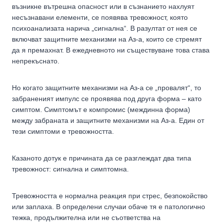
възникне вътрешна опасност или в съзнанието нахлуят
несъзнавани елементи, се появява тревожност, която
психоанализата нарича „сигнална“. В разултат от нея се
включват защитните механизми на Аз-а, които се стремят
да я премахнат. В ежедневното ни съществуване това става
непрекъснато.
Но когато защитните механизми на Аз-а се „провалят“, то
забраненият импулс се проявява под друга форма – като
симптом. Симптомът е компромис (междинна форма)
между забраната и защитните механизми на Аз-а. Един от
тези симптоми е тревожността.
Казаното дотук е причината да се разглеждат два типа
тревожност: сигнална и симптомна.
Тревожността е нормална реакция при стрес, безпокойство
или заплаха. В определени случаи обаче тя е патологично
тежка, продължителна или не съответства на