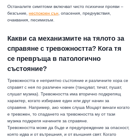
Останалите симптоми включват чисто психични прояви –
безсъние,
неспокоен сън
, опасения, предчувствия,
очаквания, песимизъм.
Какви са механизмите на тялото за
справяне с тревожността? Кога тя
се превръща в патологично
състояние?
Тревожността е неприятно състояние и различните хора се
справят с нея по различен начин (танцуват, тичат, пушат,
слушат музика). Тревожността има вторично подкрепящ
характер, когато избираме един или друг начин за
справяне. Например, ако човек слуша Моцарт винаги когато
е тревожен, то спадането на тревожността му от тази
музика подкрепя начините за справяне.
Тревожността може да бъде и предупреждение за опасност,
която идва и от вътрешния, и от външния свят. Когато