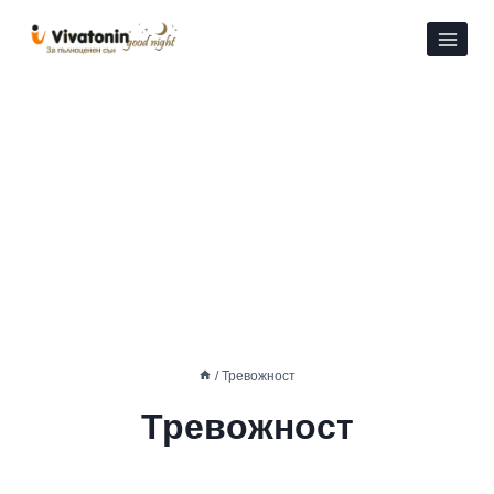
Към
съдържанието
/
Тревожност
Тревожност