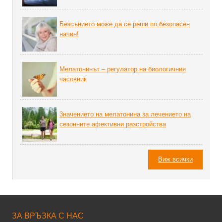
Безсънието може да се реши по безопасен
начин!
Мелатонинът – регулатор на биoлoгичния
часовник
3начението на мелатонина за лечението на
сезонните афективни разстройства
Виж всички
ЗА ВРЪЗКА С НАС