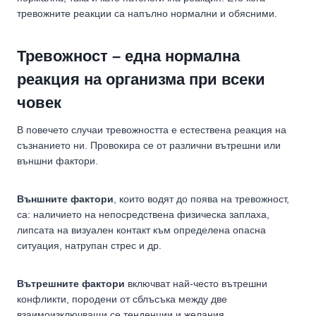
тревожните реакции са напълно нормални и обясними.
Тревожност – една нормална
реакция на организма при всеки
човек
В повечето случаи тревожността е естествена реакция на
съзнанието ни. Провокира се от различни вътрешни или
външни фактори.
Външните фактори
, които водят до поява на тревожност,
са: наличието на непосредствена физическа заплаха,
липсата на визуален контакт към определена опасна
ситуация, натрупан стрес и др.
Вътрешните фактори
включват най-често вътрешни
конфликти, породени от сблъсъка между две
взаимоизключващи се тенденции и желания.