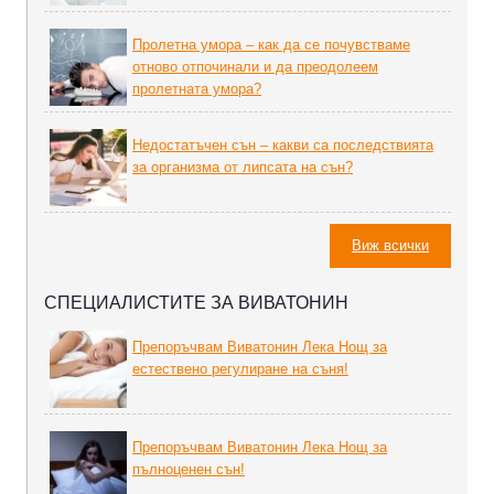
Пролетна умора – как да се почувстваме
отново отпочинали и да преодолеем
пролетната умора?
Недостатъчен сън – какви са последствията
за организма от липсата на сън?
Виж всички
СПЕЦИАЛИСТИТЕ ЗА ВИВАТОНИН
Препоръчвам Виватонин Лека Нощ за
естествено регулиране на съня!
Препоръчвам Виватонин Лека Нощ за
пълноценен сън!