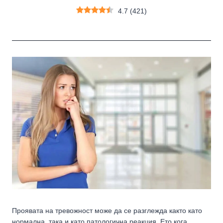
4.7
(
421
)
Проявата на тревожност може да се разглежда както като
нормална, така и като патологична реакция. Ето кога