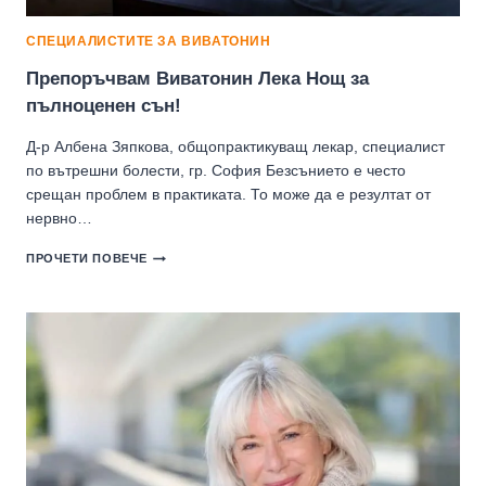
СПЕЦИАЛИСТИТЕ ЗА ВИВАТОНИН
Препоръчвам Виватонин Лека Нощ за
пълноценен сън!
Д-р Албена Зяпкова, общопрактикуващ лекар, специалист
по вътрешни болести, гр. София Безсънието е често
срещан проблем в практиката. То може да е резултат от
нервно…
ПРЕПОРЪЧВАМ
ПРОЧЕТИ ПОВЕЧЕ
ВИВАТОНИН
ЛЕКА
НОЩ
ЗА
ПЪЛНОЦЕНЕН
СЪН!