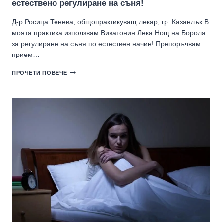
естествено регулиране на съня!
Д-р Росица Тенева, общопрактикуващ лекар, гр. Казанлък В
моята практика използвам Виватонин Лека Нощ на Борола
за регулиране на съня по естествен начин! Препоръчвам
прием…
ПРЕПОРЪЧВАМ
ПРОЧЕТИ ПОВЕЧЕ
ВИВАТОНИН
ЛЕКА
НОЩ
ЗА
ЕСТЕСТВЕНО
РЕГУЛИРАНЕ
НА
СЪНЯ!