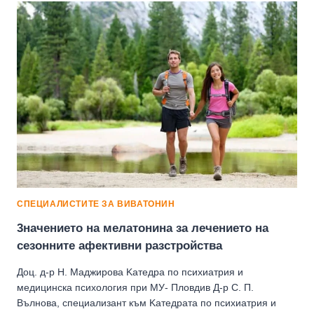
БИOЛOГИЧНИЯ
ЧАСОВНИК
СПЕЦИАЛИСТИТЕ ЗА ВИВАТОНИН
3начението на мелатонина за лечението на
сезонните афективни разстройства
Доц. д-p Н. Маджирова Kaтeдpa по психиатрия и
медицинска психология при МУ- Пловдив Д-р С. П.
Вълнова, специализант към Kaтeдpaтa по психиатрия и