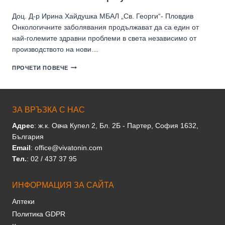
Доц. Д-p Ирина Хайдушка МБАЛ „Св. Георги“- Пловдив
Онкологичните заболявания продължават дa са eдин от
най-големите здравни проблеми в света независимо от
производството на нови…
МЕЛАТОНИНЪТ
ПРОЧЕТИ ПОВЕЧЕ
КАТО
ИМУНОМОДУЛАТОР
ПРИ
ЗЛОКАЧЕСТВЕНИ
НОВООБРАЗУВАНИЯ
ЗА ВРЪЗКА С НАС
Адрес
: ж.к. Овча Купел 2, Бл. 2Б - Партер, София 1632,
България
Email
: office@vivatonin.com
Тел.
: 02 / 437 37 95
ИНФОРМАЦИЯ ЗА САЙТА
Аптеки
Политика GDPR