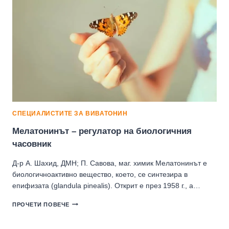
СПЕЦИАЛИСТИТЕ ЗА ВИВАТОНИН
Мелатонинът – регулатор на биoлoгичния
часовник
Д-р А. Шахид, ДМН; П. Савова, маг. химик Мелатонинът е
биологичноактивно вещество, което, се синтезира в
епифизата (glandula pinealis). Открит е през 1958 г., а…
МЕЛАТОНИНЪТ
ПРОЧЕТИ ПОВЕЧЕ
–
РЕГУЛАТОР
НА