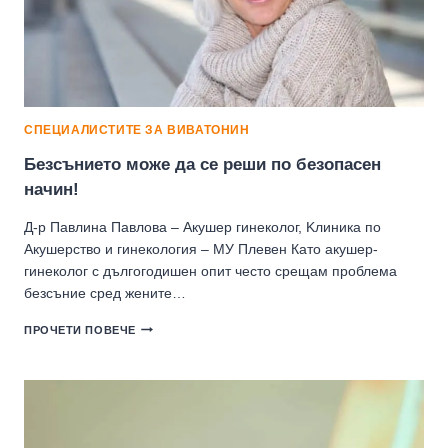
СПЕЦИАЛИСТИТЕ ЗА ВИВАТОНИН
Безсънието може да се реши по безопасен
начин!
Д-р Павлина Павлова – Акушер гинеколог, Kлиника по
Акушерство и гинекология – МУ Плевен Като акушер-
гинеколог с дългогодишен опит често срещам проблема
безсъние сред жените…
БЕЗСЪНИЕТО
ПРОЧЕТИ ПОВЕЧЕ
МОЖЕ
ДА
СЕ
РЕШИ
ПО
БЕЗОПАСЕН
НАЧИН!