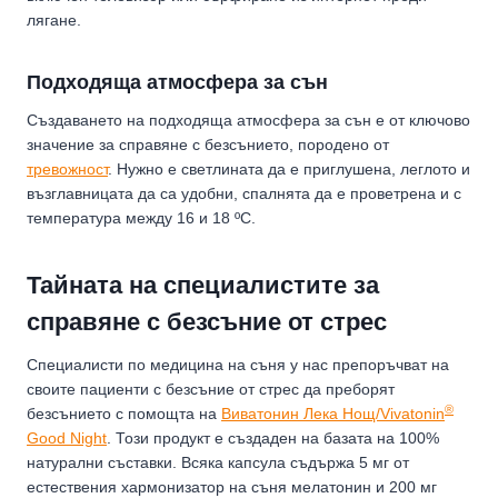
лягане.
Подходяща атмосфера за сън
Създаването на подходяща атмосфера за сън е от ключово
значение за справяне с безсънието, породено от
тревожност
. Нужно е светлината да е приглушена, леглото и
възглавницата да са удобни, спалнята да е проветрена и с
температура между 16 и 18 ºC.
Тайната на специалистите за
справяне с безсъние от стрес
Специалисти по медицина на съня у нас препоръчват на
своите пациенти с безсъние от стрес да преборят
®
безсънието с помощта на
Виватонин Лека Нощ/Vivatonin
Good Night
. Този продукт е създаден на базата на 100%
натурални съставки. Всяка капсула съдържа 5 мг от
естествения хармонизатор на съня мелатонин и 200 мг