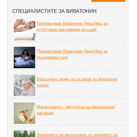
СПЕЦИАЛИСТИТЕ ЗА ВИВАТОНИН
Препоръчвам Виватонин Лека Нощ за
естествено регулиране на съня!
Препоръчвам Виватонин Лека Нощ за
пълноценен сън!
Безсънието може да се реши по безопасен
начин!
Мелатонинът – регулатор на биoлoгичния
часовник
3начението на мелатонина за лечението на