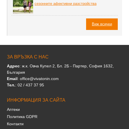
сезонните афективни разстройства
Виж всички
ЗА ВРЪЗКА С НАС
Адрес
: ж.к. Овча Купел 2, Бл. 2Б - Партер, София 1632,
България
Email
: office@vivatonin.com
Тел.
: 02 / 437 37 95
ИНФОРМАЦИЯ ЗА САЙТА
Аптеки
Политика GDPR
Контакти