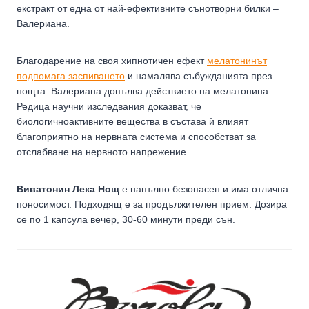
екстракт от една от най-ефективните сънотворни билки –
Валериана.
Благодарение на своя хипнотичен ефект
мелатонинът
подпомага заспиването
и намалява събужданията през
нощта. Валериана допълва действието на мелатонина.
Редица научни изследвания доказват, че
биологичноактивните вещества в състава ѝ влияят
благоприятно на нервната система и способстват за
отслабване на нервното напрежение.
Виватонин Лека Нощ
е напълно безопасен и има отлична
поносимост. Подходящ е за продължителен прием. Дозира
се по 1 капсула вечер, 30-60 минути преди сън.