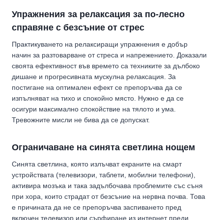
Упражнения за релаксация за по-лесно
справяне с безсъние от стрес
Практикуването на релаксиращи упражнения е добър
начин за разтоварване от стреса и напрежението. Доказали
своята ефективност във времето са техниките за дълбоко
дишане и прогресивната мускулна релаксация. За
постигане на оптимален ефект се препоръчва да се
изпълняват на тихо и спокойно място. Нужно е да се
осигури максимално спокойствие на тялото и ума.
Тревожните мисли не бива да се допускат.
Ограничаване на синята светлина нощем
Синята светлина, която излъчват екраните на смарт
устройствата (телевизори, таблети, мобилни телефони),
активира мозъка и така задълбочава проблемите със съня
при хора, които страдат от безсъние на нервна почва. Това
е причината да не се препоръчва заспиването пред
включен телевизор или сърфиране из интернет преди