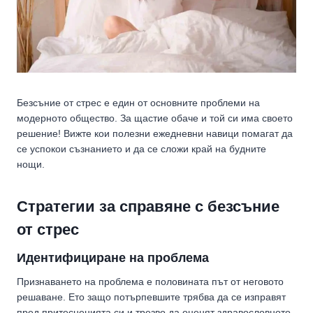
Безсъние от стрес е един от основните проблеми на
модерното общество. За щастие обаче и той си има своето
решение! Вижте кои полезни ежедневни навици помагат да
се успокои съзнанието и да се сложи край на будните
нощи.
Стратегии за справяне с безсъние
от стрес
Идентифициране на проблема
Признаването на проблема е половината път от неговото
решаване. Ето защо потърпевшите трябва да се изправят
пред притесненията си и трезво да оценят здравословното