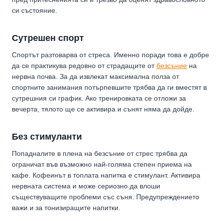
си състояние.
Сутрешен спорт
Спортът разтоварва от стреса. Именно поради това е добре
да се практикува редовно от страдащите от
безсъние
на
нервна почва. За да извлекат максимална полза от
спортните занимания потърпевшите трябва да ги вместят в
сутрешния си график. Ако тренировката се отложи за
вечерта, тялото ще се активира и сънят няма да дойде.
Без стимуланти
Попадналите в плена на безсъние от стрес трябва да
ограничат във възможно най-голяма степен приема на
кафе. Кофеинът в топлата напитка е стимулант. Активира
нервната система и може сериозно да влоши
съществуващите проблеми със съня. Предупреждението
важи и за тонизиращите напитки.