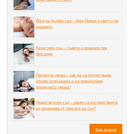
Йога за дълбок сън – йога Нидра и светът на
здравето
Качествен сън – съвети и решения при
безсъние
Пролетна умора – как да се почувстваме
отново отпочинали и да преодолеем
пролетната умора?
Недостатъчен сън – какви са последствията
за организма от липсата на сън?
Виж всички