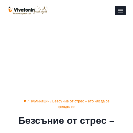
Към
съдържанието
/
Публикации
/
Безсъние от стрес – ето как да се
преодолее!
Безсъние от стрес –