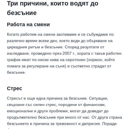
Три причини, които водят до
безсъние
Работа на смени
Когато работим на смени заспиваме и се събуждаме по
различно време всеки ден, което води до объркване на
циркадния ритъм и безсъние. Според резултати от
изследване, проведено през 2007 г., хората с такъв работен
график имат по-ниски нива на серотонин (хормон, който
помага за регулиране на съня) и съответно страдат от
безсъние.
Стрес
Стресът е още една причина за безсъние. Ситуации,
свързани със силен стрес, породени от финансови,
емоционални и други проблеми, могат да доведат до
продължително безсъние при много от нас. От друга страна
безсънието е причина за тревожност и депресия. Поради