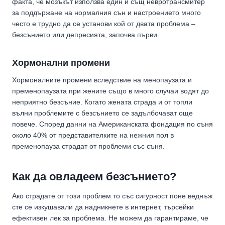
факта, че мозъкът използва един и същ невротрансмитер
за поддържане на нормалния сън и настроението много
често е трудно да се установи кой от двата проблема –
безсънието или депресията, започва първи.
Хормонални промени
Хормоналните промени вследствие на менопаузата и
пременопаузата при жените също в много случаи водят до
неприятно безсъние. Когато жената страда и от топли
вълни проблемите с безсънието се задълбочават още
повече. Според данни на Американската фондация по съня
около 40% от представителките на нежния пол в
пременопауза страдат от проблеми със съня.
Как да овладеем безсънието?
Ако страдате от този проблем то със сигурност поне веднъж
сте се изкушавали да надникнете в интернет, търсейки
ефективен лек за проблема. Не можем да гарантираме, че