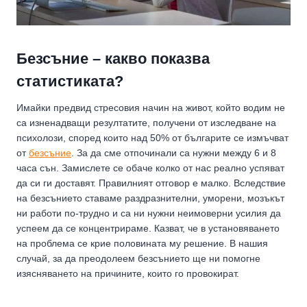
Безсъние – какво показва
статистиката?
Имайки предвид стресовия начин на живот, който водим не
са изненадващи резултатите, получени от изследване на
психолози, според които над 50% от българите се измъчват
от
безсъние
. За да сме отпочинали са нужни между 6 и 8
часа сън. Замислете се обаче колко от нас реално успяват
да си ги доставят. Правилният отговор е малко. Вследствие
на безсънието ставаме раздразнителни, уморени, мозъкът
ни работи по-трудно и са ни нужни неимоверни усилия да
успеем да се концентрираме. Казват, че в установяването
на проблема се крие половината му решение. В нашия
случай, за да преодолеем безсънието ще ни помогне
изясняването на причините, които го провокират.