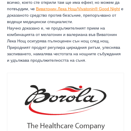
всичко, което сте открили там ще има ефект, но можем да
потвърдим, че
Виватонин Лека Нощ/Vivatonin® Good Night
е
доказаното средство против безсъние, препоръчвано от
водещи медицински специалисти.
Научно доказано е, че продължителният прием на
комбинацията от мелатонин и валериана във Виватонин
Лека Нощ осигурява пълноценен сън нощ след нощ.
Природният продукт регулира циркадния ритъм, улеснява
заспиването, намалява честотата на нощните събуждания
и удължава продължителността на съня.