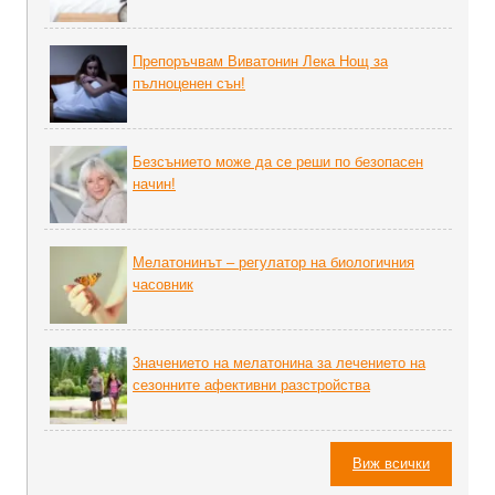
Препоръчвам Виватонин Лека Нощ за
пълноценен сън!
Безсънието може да се реши по безопасен
начин!
Мелатонинът – регулатор на биoлoгичния
часовник
3начението на мелатонина за лечението на
сезонните афективни разстройства
Виж всички