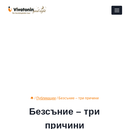
Към
съдържанието
/
Публикации
/
Безсъние – три причини
Безсъние – три
причини