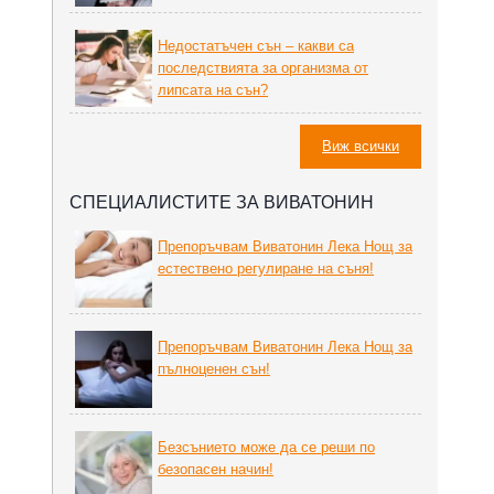
Недостатъчен сън – какви са
последствията за организма от
липсата на сън?
Виж всички
СПЕЦИАЛИСТИТЕ ЗА ВИВАТОНИН
Препоръчвам Виватонин Лека Нощ за
естествено регулиране на съня!
Препоръчвам Виватонин Лека Нощ за
пълноценен сън!
Безсънието може да се реши по
безопасен начин!