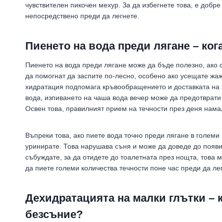
чувствителен пикочен мехур. За да избегнете това, е добр
непосредствено преди да легнете.
Пиенето на вода преди лягане – ког
Пиенето на вода преди лягане може да бъде полезно, ако 
да помогнат да заспите по-лесно, особено ако усещате жа
хидратация подпомага кръвообращението и доставката на х
вода, изпиването на чаша вода вечер може да предотврати
Освен това, правилният прием на течности през деня нама
Въпреки това, ако пиете вода точно преди лягане в големи
уринирате. Това нарушава съня и може да доведе до появи
събуждате, за да отидете до тоалетната през нощта, това 
да пиете големи количества течности поне час преди да ле
Дехидратацията на малки глътки – к
безсъние?