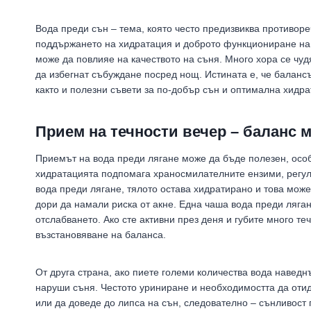
Вода преди сън – тема, която често предизвиква противоре
поддържането на хидратация и доброто функциониране на о
може да повлияе на качеството на съня. Много хора се чудя
да избегнат събуждане посред нощ. Истината е, че баланс
както и полезни съвети за по-добър сън и оптимална хидра
Прием на течности вечер – баланс 
Приемът на вода преди лягане може да бъде полезен, особ
хидратацията подпомага храносмилателните ензими, регул
вода преди лягане, тялото остава хидратирано и това може
дори да намали риска от акне. Една чаша вода преди ляг
отслабването. Ако сте активни през деня и губите много те
възстановяване на баланса.
От друга страна, ако пиете големи количества вода наведн
наруши съня. Честото уриниране и необходимостта да оти
или да доведе до липса на сън, следователно – сънливост 