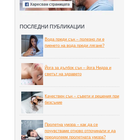
ПОСЛЕДНИ ПУБЛИКАЦИИ
Вода преди сън – полезно ли е
пиенето на вода преди лягане?
Йога за дълбок сън – йога Нидра и
светът на здравето
Качествен сън – съвети и решения при
безсъние
Пролетна умора – как да се
почувстваме отново отпочинали и да
преодолеем пролетната умора?