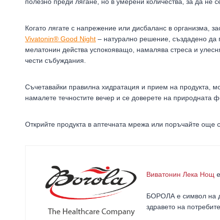
полезно преди лягане, но в умерени количества, за да не с
Когато лягате с напрежение или дисбаланс в организма, з
Vivatonin® Good Night
– натурално решение, създадено да 
мелатонин действа успокояващо, намалява стреса и улесня
чести събуждания.
Съчетавайки правилна хидратация и прием на продукта, мо
намалете течностите вечер и се доверете на природната ф
Открийте продукта в аптечната мрежа или поръчайте още 
Виватонин Лека Нощ
е
БОРОЛА е символ на д
здравето на потребит