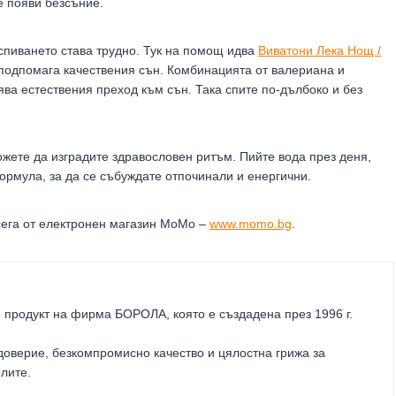
е появи безсъние.
аспиването става трудно. Тук на помощ идва
Виватони Лека Нощ /
подпомага качествения сън. Комбинацията от валериана и
ва естествения преход към сън. Така спите по-дълбоко и без
жете да изградите здравословен ритъм. Пийте вода през деня,
ормула, за да се събуждате отпочинали и енергични.
сега от електронен магазин MoMo –
www.momo.bg
.
 продукт на фирма
БОРОЛА
, която е създадена през 1996 г.
оверие, безкомпромисно качество и цялостна грижа за
елите
.