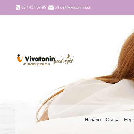
Към
02 / 437 37 95
office@vivatonin.com
съдържанието
Начало
Сън
Нерв