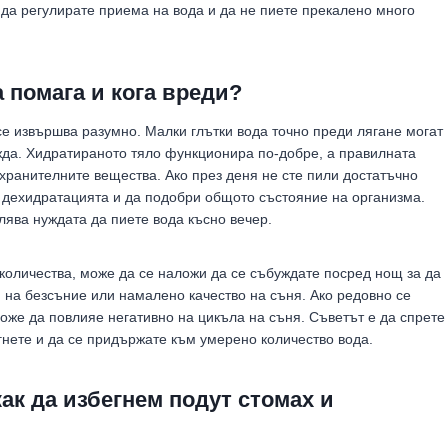
е да регулирате приема на вода и да не пиете прекалено много
а помага и кога вреди?
се извършва разумно. Малки глътки вода точно преди лягане могат
жда. Хидратираното тяло функционира по-добре, а правилната
ранителните вещества. Ако през деня не сте пили достатъчно
 дехидратацията и да подобри общото състояние на организма.
лява нуждата да пиете вода късно вечер.
 количества, може да се наложи да се събуждате посред нощ за да
 на безсъние или намалено качество на съня. Ако редовно се
може да повлияе негативно на цикъла на съня. Съветът е да спрете
гнете и да се придържате към умерено количество вода.
ак да избегнем подут стомах и