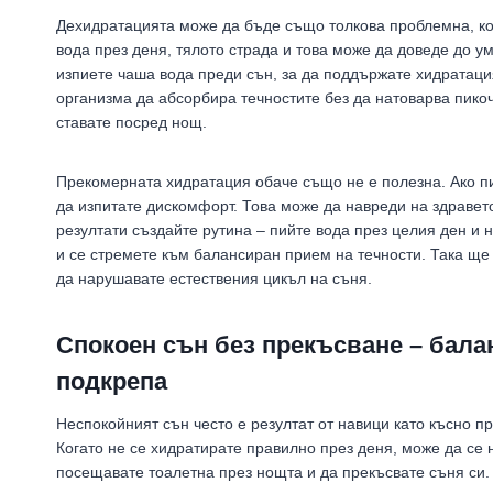
Дехидратацията може да бъде също толкова проблемна, кол
вода през деня, тялото страда и това може да доведе до ум
изпиете чаша вода преди сън, за да поддържате хидратаци
организма да абсорбира течностите без да натоварва пикоч
ставате посред нощ.
Прекомерната хидратация обаче също не е полезна. Ако пи
да изпитате дискомфорт. Това може да навреди на здравето
резултати създайте рутина – пийте вода през целия ден и
и се стремете към балансиран прием на течности. Така ще
да нарушавате естествения цикъл на съня.
Спокоен сън без прекъсване – бала
подкрепа
Неспокойният сън често е резултат от навици като късно п
Когато не се хидратирате правилно през деня, може да се 
посещавате тоалетна през нощта и да прекъсвате съня си.