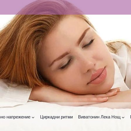
но напрежение
Циркадни ритми
Виватонин Лека Нощ