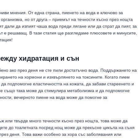
чиви мнения. От една страна, пиенето на вода е ключово за
рганизма, но от друга – приемът на течности късно през нощта
т дали да изпият чаша вода преди лягане или да спрат да пият, за
ът е решаващ. В тази статия ще разгледаме плюсовете и минусите,
тация!
между хидратация и сън
ено ако през деня не сте пили достатъчно вода. Поддържането на
ирането на хормони и изхвърлянето на токсините. Когато пием
 да подпомогне еластичността на кожата, да забави стареенето и
ане също така може да стимулира метаболизма и да подпомогне
чности, вечерното пиене на вода може да помогне за
ъж или твърде много течности късно през нощта, това може да
дете до тоалетната посред нощ може да прекъсне цикъла на съня
през деня. Това важи особено за хора със заболявания или