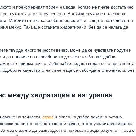
кото и прекомерният прием на вода. Когато не пиете достатъчно
ора, сухота и дори нарушен сън. В такива случаи е полезно да
ята. Малките глътки са особено ефективни, защото позволяват на
ния мехур. Така ще останете хидратирани, без да се налага да
ете твърде много течности вечер, може да се чувствате подути и
 и да повлияе на способността да заспите. За най-добри
 намалете приема вечер. Избягвайте ледена вода късно през нощта
 подобрите качеството на съня и ще се събуждате отпочинали, без
нс между хидратация и натурална
риемане на течности,
стрес
и липса на добра вечерна рутина.
наложи да пиете повече течности вечер, което увеличава риска да
 Затова е важно да разпределяте приема на вода разумно – това е