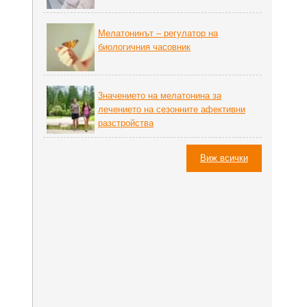
Мелатонинът – регулатор на
биoлoгичния часовник
3начението на мелатонина за
лечението на сезонните афективни
разстройства
Виж всички