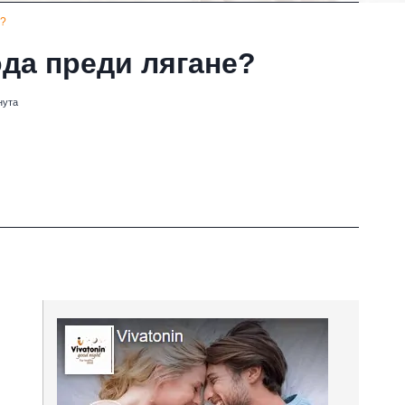
е?
ода преди лягане?
нута