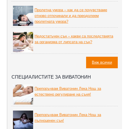
Пролетна умора – как да се почувстваме
отново отпочинали и да преодолеем
пролетната умора?
Недостатъчен сън – какви са последствията
за организма от липсата на сън?
Виж всички
СПЕЦИАЛИСТИТЕ ЗА ВИВАТОНИН
Препоръчвам Виватонин Лека Нощ за
естествено регулиране на съня!
Препоръчвам Виватонин Лека Нощ за
пълноценен сън!