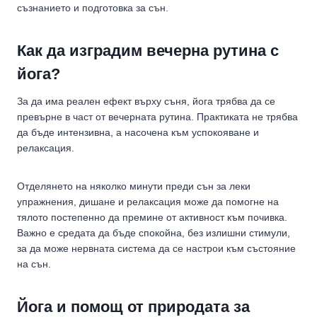
съзнанието и подготовка за сън.
Как да изградим вечерна рутина с
йога?
За да има реален ефект върху съня, йога трябва да се
превърне в част от вечерната рутина. Практиката не трябва
да бъде интензивна, а насочена към успокояване и
релаксация.
Отделянето на няколко минути преди сън за леки
упражнения, дишане и релаксация може да помогне на
тялото постепенно да премине от активност към почивка.
Важно е средата да бъде спокойна, без излишни стимули,
за да може нервната система да се настрои към състояние
на сън.
Йога и помощ от природата за