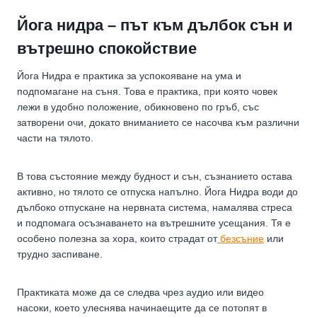
Йога нидра – път към дълбок сън и
вътрешно спокойствие
Йога Нидра е практика за успокояване на ума и
подпомагане на съня. Това е практика, при която човек
лежи в удобно положение, обикновено по гръб, със
затворени очи, докато вниманието се насочва към различни
части на тялото.
В това състояние между будност и сън, съзнанието остава
активно, но тялото се отпуска напълно. Йога Нидра води до
дълбоко отпускане на нервната система, намалява стреса
и подпомага осъзнаването на вътрешните усещания. Тя е
особено полезна за хора, които страдат от
безсъние
или
трудно заспиване.
Практиката може да се следва чрез аудио или видео
насоки, което улеснява начинаещите да се потопят в