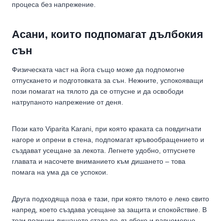
процеса без напрежение.
Асани, които подпомагат дълбокия
сън
Физическата част на йога също може да подпомогне
отпускането и подготовката за сън. Нежните, успокояващи
пози помагат на тялото да се отпусне и да освободи
натрупаното напрежение от деня.
Пози като Viparita Karani, при която краката са повдигнати
нагоре и опрени в стена, подпомагат кръвообращението и
създават усещане за лекота. Легнете удобно, отпуснете
главата и насочете вниманието към дишането – това
помага на ума да се успокои.
Друга подходяща поза е тази, при която тялото е леко свито
напред, което създава усещане за защита и спокойствие. В
тези позиции дишането става по-дълбоко и равномерно,