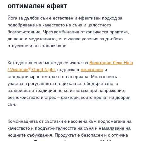
оптимален ефект
Йога за дълбок сън е естествен и ефективен подход за
подобряване на качеството на съня и цялостното
благосъстояние. Чрез комбинация от физическа практика,
дишане и медитацията, тя създава условия за дълбоко
отпускане и възстановяване.
Като допълнение може да се използва
Виватонин Лека Нощ
®
/ Vivatonin
Good Night
, съдържащ
мелатонин
и
стандартизиран екстракт от валериана. Мелатонинът
участва в регулацията на цикъла сън-бодърстване, а
валерианата традиционно се използва при напрежение,
безпокойството и стрес – фактори, които пречат на добрия
сън.
Комбинацията от съставки е насочена към подпомагане на
качеството и продължителността на съня и намаляване на
нощните събуждания. Продуктът е безопасен и с отлична