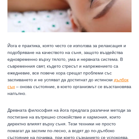
Йога е практика, която често се използва за релаксация и
подобряване на качеството на съня, защото въздейства
едновременно върху тялото, ума и нервната система. В
съвременния свят, където стресът и напрежението са
ежедневие, все повече хора срещат проблеми със
заспиването и не успяват да достигнат до истински
дълбок
сън
– онова състояние, в което организмът се възстановява
напълно.
Древната философия на йога предлага различни методи за
постигане на вътрешно спокойствие и хармония, които
директно влияят върху съня. Тези техники не просто
помагат да заспим по-лесно, а водят до по-дълбоко
състояние на почивка, при което съзнанието се успокоява,