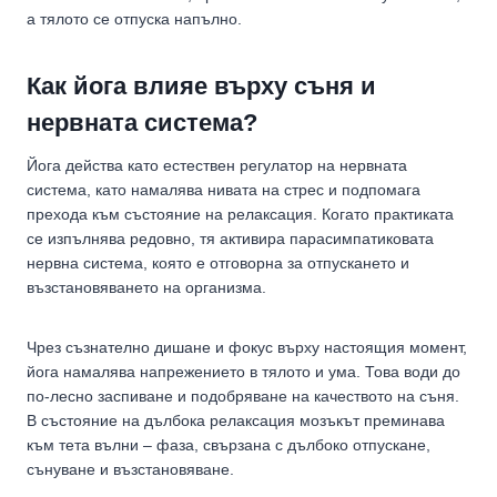
а тялото се отпуска напълно.
Как йога влияе върху съня и
нервната система?
Йога действа като естествен регулатор на нервната
система, като намалява нивата на стрес и подпомага
прехода към състояние на релаксация. Когато практиката
се изпълнява редовно, тя активира парасимпатиковата
нервна система, която е отговорна за отпускането и
възстановяването на организма.
Чрез съзнателно дишане и фокус върху настоящия момент,
йога намалява напрежението в тялото и ума. Това води до
по-лесно заспиване и подобряване на качеството на съня.
В състояние на дълбока релаксация мозъкът преминава
към тета вълни – фаза, свързана с дълбоко отпускане,
сънуване и възстановяване.