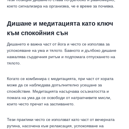
което сигнализира на организма, че е време за почивка.
Дишане и медитацията като ключ
към спокойния сън
Дишането е важна част от йога и често се използва за
успокояване на ума и тялото. Бавното и дълбоко дишане
намалява сърдечния ритъм и подпомага отпускането на
тялото.
Когато се комбинира с медитацията, при част от хората
може да се наблюдава допълнително усещане за
спокойствие. Медитацията насърчава осъзнатостта и
помага на ума да се освободи от натрапчивите мисли,
които често пречат на заспиването.
Тези практики често се използват като част от вечерната
рутина, насочена към релаксация, успокояване на