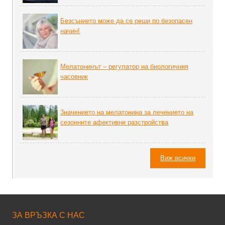
Безсънието може да се реши по безопасен
начин!
Мелатонинът – регулатор на биoлoгичния
часовник
3начението на мелатонина за лечението на
сезонните афективни разстройства
Виж всички
ЗА ВРЪЗКА С НАС