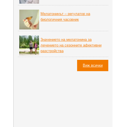
Мелатонинът – регулатор на
биoлoгичния часовник
3начението на мелатонина за
лечението на сезонните афективни
разстройства
Виж всички