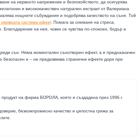
яване на нервното напрежение и безпокойството, да осигурява
елатонин и висококачествен натурален екстракт от Валериана.
малява нощните събуждания и подобрява качеството на съня. Той
 нервната система ефект
. Помага за снемане на стреса,
. Благодарение на нея, човек се чувства по-спокоен, бодър и
 преди сън. Няма моментален сънотворен ефект, а е предназначен
о безопасен е – не предизвиква странични ефекти дори при
 продукт на фирма
БОРОЛА
, която е създадена през 1996 г.
оверие, безкомпромисно качество и цялостна грижа за
елите
.