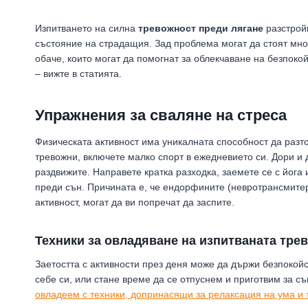
Изпитването на силна
тревожност преди лягане
разстройв
състояние на страдащия. Зад проблема могат да стоят мно
обаче, които могат да помогнат за облекчаване на безпоко
– вижте в статията.
Упражнения за сваляне на стреса
Физическата активност има уникалната способност да разтов
тревожни, включете малко спорт в ежедневието си. Дори и д
раздвижите. Направете кратка разходка, заемете се с йога 
преди сън. Причината е, че ендорфините (невротрансмитер
активност, могат да ви попречат да заспите.
Техники за овладяване на изпитваната тре
Заетостта с активности през деня може да държи безпокойс
себе си, или стане време да се отпуснем и приготвим за с
овладеем с техники, допринасящи за релаксация на ума и 