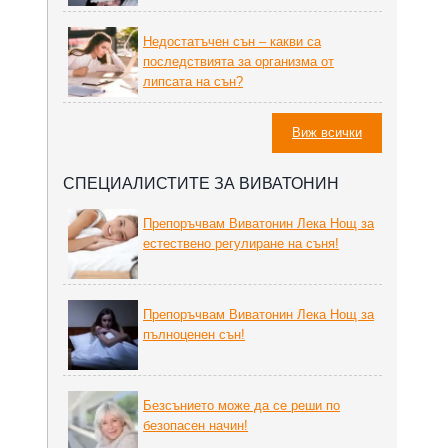
Недостатъчен сън – какви са
последствията за организма от
липсата на сън?
Виж всички
СПЕЦИАЛИСТИТЕ ЗА ВИВАТОНИН
Препоръчвам Виватонин Лека Нощ за
естествено регулиране на съня!
Препоръчвам Виватонин Лека Нощ за
пълноценен сън!
Безсънието може да се реши по
безопасен начин!