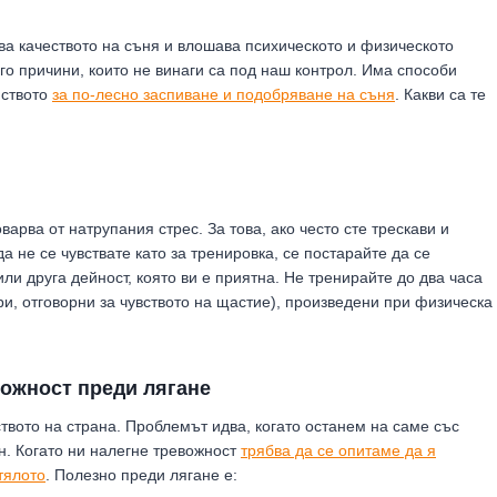
а качеството на съня и влошава психическото и физическото
го причини, които не винаги са под наш контрол. Има способи
йството
за по-лесно заспиване и подобряване на съня
. Какви са те
арва от натрупания стрес. За това, ако често сте трескави и
а не се чувствате като за тренировка, се постарайте да се
или друга дейност, която ви е приятна. Не тренирайте до два часа
и, отговорни за чувството на щастие), произведени при физическа
вожност преди лягане
твото на страна. Проблемът идва, когато останем на саме със
ън. Когато ни налегне тревожност
трябва да се опитаме да я
тялото
. Полезно преди лягане е: