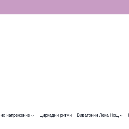
но напрежение
Циркадни ритми
Виватонин Лека Нощ