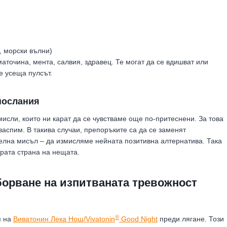
, морски вълни)
аточина, мента, салвия, здравец. Те могат да се вдишват или
е усеща пулсът.
послания
мисли, които ни карат да се чувстваме още по-притеснени. За това
 заспим. В такива случаи, препоръките са да се заменят
телна мисъл – да измисляме нейната позитивна алтернатива. Така
рата страна на нещата.
борване на изпитваната тревожност
®
м на
Виватонин Лека Нощ/Vivatonin
Good Night
преди лягане. Този