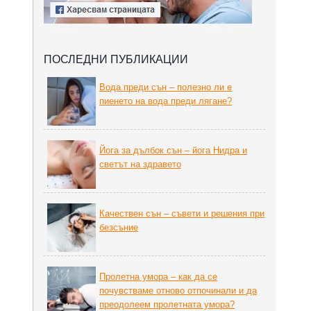
ПОСЛЕДНИ ПУБЛИКАЦИИ
Вода преди сън – полезно ли е
пиенето на вода преди лягане?
Йога за дълбок сън – йога Нидра и
светът на здравето
Качествен сън – съвети и решения при
безсъние
Пролетна умора – как да се
почувстваме отново отпочинали и да
преодолеем пролетната умора?