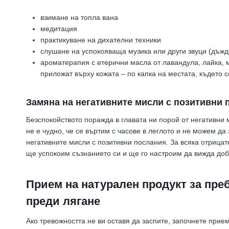
взимане на топла вана
медитация
практикуване на дихателни техники
слушане на успокояваща музика или други звуци (дъжд
ароматерапия с етерични масла от лавандула, лайка, м
приложат върху кожата – по капка на местата, където с
Замяна на негативните мисли с позитивни 
Безспокойството поражда в главата ни порой от негативни 
не е чудно, че се въртим с часове в леглото и не можем да
негативните мисли с позитивни послания. За всяка отрица
ще успокоим съзнанието си и ще го настроим да вижда доб
Прием на натурален продукт за пре
преди лягане
Ако тревожността не ви оставя да заспите, започнете прие