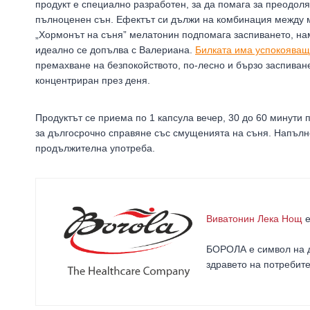
продукт е специално разработен, за да помага за преодол
пълноценен сън. Ефектът си дължи на комбинация между м
„Хормонът на съня” мелатонин подпомага заспиването, на
идеално се допълва с Валериана.
Билката има успокояващ
премахване на безпокойството, по-лесно и бързо заспиване
концентриран през деня.
Продуктът се приема по 1 капсула вечер, 30 до 60 минути
за дългосрочно справяне със смущенията на съня. Напълн
продължителна употреба.
Виватонин Лека Нощ
е
БОРОЛА е символ на д
здравето на потребит