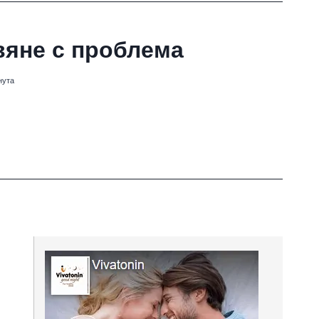
вяне с проблема
нута