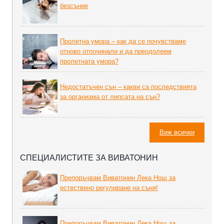
безсъние
Пролетна умора – как да се почувстваме
отново отпочинали и да преодолеем
пролетната умора?
Недостатъчен сън – какви са последствията
за организма от липсата на сън?
Виж всички
СПЕЦИАЛИСТИТЕ ЗА ВИВАТОНИН
Препоръчвам Виватонин Лека Нощ за
естествено регулиране на съня!
Препоръчвам Виватонин Лека Нощ за