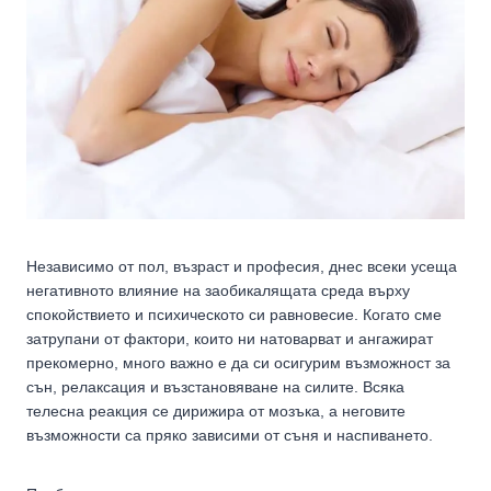
Независимо от пол, възраст и професия, днес всеки усеща
негативното влияние на заобикалящата среда върху
спокойствието и психическото си равновесие. Когато сме
затрупани от фактори, които ни натоварват и ангажират
прекомерно, много важно е да си осигурим възможност за
сън, релаксация и възстановяване на силите. Всяка
телесна реакция се дирижира от мозъка, а неговите
възможности са пряко зависими от съня и наспиването.