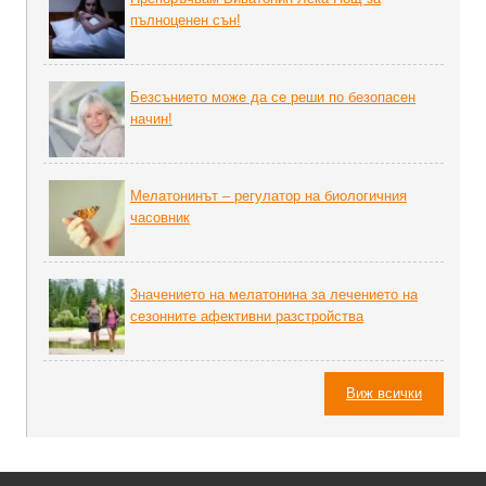
пълноценен сън!
Безсънието може да се реши по безопасен
начин!
Мелатонинът – регулатор на биoлoгичния
часовник
3начението на мелатонина за лечението на
сезонните афективни разстройства
Виж всички