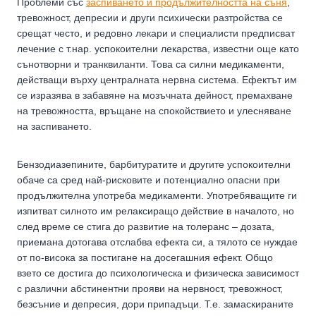
Проблеми със
заспиването и продължителността на съня
,
тревожност, депресии и други психически разтройства се
срещат често, и редовно лекари и специалисти предписват
лечение с т.нар. успокоителни лекарства, известни още като
сънотворни и транквиланти. Това са силни медикаменти,
действащи върху централната нервна система. Ефектът им
се изразява в забавяне на мозъчната дейност, премахване
на тревожността, връщане на спокойствието и улесняване
на заспиването.
Бензодиазепините, барбитуратите и другите успокоителни
обаче са сред най-рисковите и потенциално опасни при
продължителна употреба медикаменти. Употребяващите ги
изпитват силното им релаксиращо действие в началото, но
след време се стига до развитие на толеранс – дозата,
приемана дотогава отслабва ефекта си, а тялото се нуждае
от по-висока за постигане на досегашния ефект. Общо
взето се достига до психологическа и физическа зависимост
с различни абстинентни прояви на нервност, тревожност,
безсъние и депресия, дори припадъци. Т.е. замаскираните