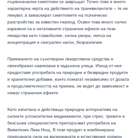
първоначални симптоми се завръщат. Точно това е много
характерна черта на действието на транквилантите – те не
лекуват, а замаскират симптомите на психическо
разстройство за известен период. Освен това много силно
изразени са и негативните странични ефекти на тези
лекарства като главоболие, силна умора, липса на
концентрация и сексуален нагон, безразличие.
Приемането на сънотворни лекарствени средства е
своеобразно навлизане в задънена улица. Изход от нея
предоставя употребата на природни и безвредни продукти
и хранителни добавки, които помагат независимо от дозата
и продължителността на приема, не водят до зависимост и
нямат странични ефекти.
Като изпитана и действаща природна алтернатива на
силните успокоителни медикаменти, при стрес, тревоги и
безсъние специалистите препоръчват употребата на
Виватонин Лека Нощ. В този продукт е комбинирана
природната сила на валерианата и естествения хормон