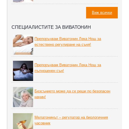
Виж всички
СПЕЦИАЛИСТИТЕ ЗА ВИВАТОНИН
Препоръчвам Виватонин Лека Нощ за
естествено регулиране на съня!
Препоръчвам Виватонин Лека Нощ за
пълноценен сън!
Безсънието може да се реши по безопасен
начин!
Мелатонинът – регулатор на биoлoгичния
часовник