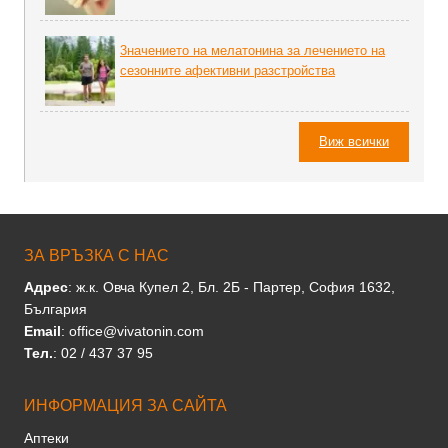
3начението на мелатонина за лечението на
сезонните афективни разстройства
Виж всички
ЗА ВРЪЗКА С НАС
Адрес
: ж.к. Овча Купел 2, Бл. 2Б - Партер, София 1632,
България
Email
: office@vivatonin.com
Тел.
: 02 / 437 37 95
ИНФОРМАЦИЯ ЗА САЙТА
Аптеки