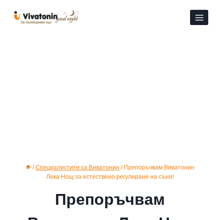
Към
съдържанието
/
Специалистите за Виватонин
/
Препоръчвам Виватонин
Лека Нощ за естествено регулиране на съня!
Препоръчвам