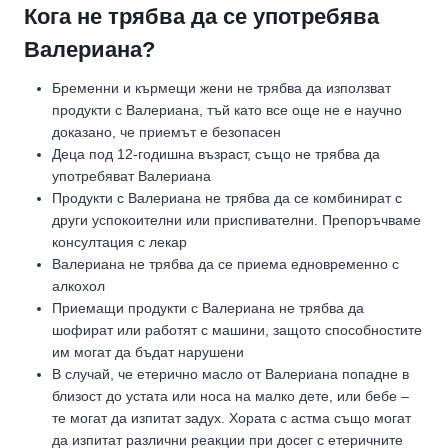
Кога не трябва да се употребява
Валериана?
Бременни и кърмещи жени не трябва да използват
продукти с Валериана, тъй като все още не е научно
доказано, че приемът е безопасен
Деца под 12-годишна възраст, също не трябва да
употребяват Валериана
Продукти с Валериана не трябва да се комбинират с
други успокоителни или приспивателни. Препоръчваме
консултация с лекар
Валериана не трябва да се приема едновременно с
алкохол
Приемащи продукти с Валериана не трябва да
шофират или работят с машини, защото способностите
им могат да бъдат нарушени
В случай, че етерично масло от Валериана попадне в
близост до устата или носа на малко дете, или бебе –
те могат да изпитат задух. Хората с астма също могат
да изпитат различни реакции при досег с етеричните