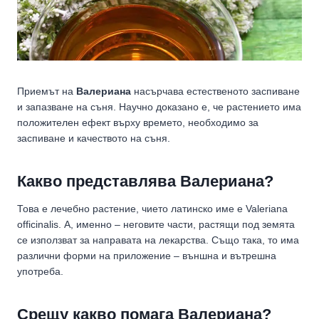
Приемът на
Валериана
насърчава естественото заспиване
и запазване на съня. Научно доказано е, че растението има
положителен ефект върху времето, необходимо за
заспиване и качеството на съня.
Какво представлява Валериана?
Това е лечебно растение, чието латинско име е Valeriana
officinalis. А, именно – неговите части, растящи под земята
се използват за направата на лекарства. Също така, то има
различни форми на приложение – външна и вътрешна
употреба.
Срещу какво помага Валериана?