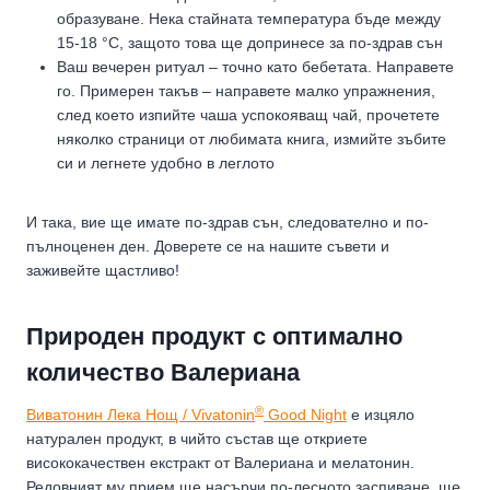
образуване. Нека стайната температура бъде между
15-18 °C, защото това ще допринесе за по-здрав сън
Ваш вечерен ритуал – точно като бебетата. Направете
го. Примерен такъв – направете малко упражнения,
след което изпийте чаша успокояващ чай, прочетете
няколко страници от любимата книга, измийте зъбите
си и легнете удобно в леглото
И така, вие ще имате по-здрав сън, следователно и по-
пълноценен ден. Доверете се на нашите съвети и
заживейте щастливо!
Природен продукт с оптимално
количество Валериана
®
Виватонин Лека Нощ / Vivatonin
Good Night
е изцяло
натурален продукт, в чийто състав ще откриете
висококачествен екстракт от Валериана и мелатонин.
Редовният му прием ще насърчи по-лесното заспиване, ще