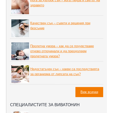
Йога за дълбок сън – йога Нидра и светът на
здравето
Качествен сън – съвети и решения при
безсъние
Пролетна умора – как да се почувстваме
отново отпочинали и да преодолеем
пролетната умора?
Недостатъчен сън – какви са последствията
за организма от липсата на сън?
Виж всички
СПЕЦИАЛИСТИТЕ ЗА ВИВАТОНИН