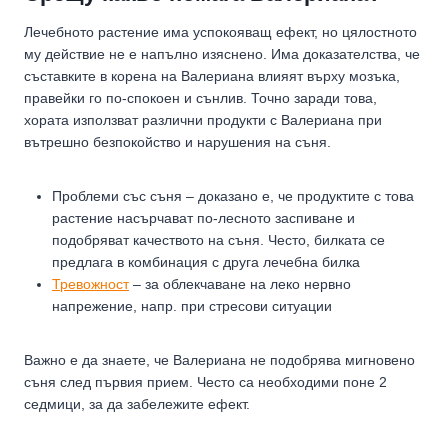
Лечебното растение има успокояващ ефект, но цялостното
му действие не е напълно изяснено. Има доказателства, че
съставките в корена на Валериана влияят върху мозъка,
правейки го по-спокоен и сънлив. Точно заради това,
хората използват различни продукти с Валериана при
вътрешно безпокойство и нарушения на съня.
Проблеми със съня – доказано е, че продуктите с това
растение насърчават по-лесното заспиване и
подобряват качеството на съня. Често, билката се
предлага в комбинация с друга лечебна билка
Тревожност
– за облекчаване на леко нервно
напрежение, напр. при стресови ситуации
Важно е да знаете, че Валериана не подобрява мигновено
съня след първия прием. Често са необходими поне 2
седмици, за да забележите ефект.