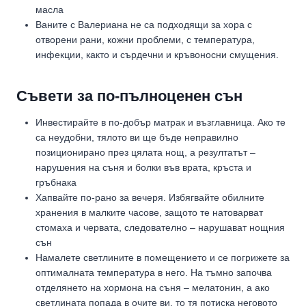
масла
Ваните с Валериана не са подходящи за хора с
отворени рани, кожни проблеми, с температура,
инфекции, както и сърдечни и кръвоносни смущения.
Съвети за по-пълноценен сън
Инвестирайте в по-добър матрак и възглавница. Ако те
са неудобни, тялото ви ще бъде неправилно
позиционирано през цялата нощ, а резултатът –
нарушения на съня и болки във врата, кръста и
гръбнака
Хапвайте по-рано за вечеря. Избягвайте обилните
хранения в малките часове, защото те натоварват
стомаха и червата, следователно – нарушават нощния
сън
Намалете светлините в помещението и се погрижете за
оптималната температура в него. На тъмно започва
отделянето на хормона на съня – мелатонин, а ако
светлината попада в очите ви, то тя потиска неговото