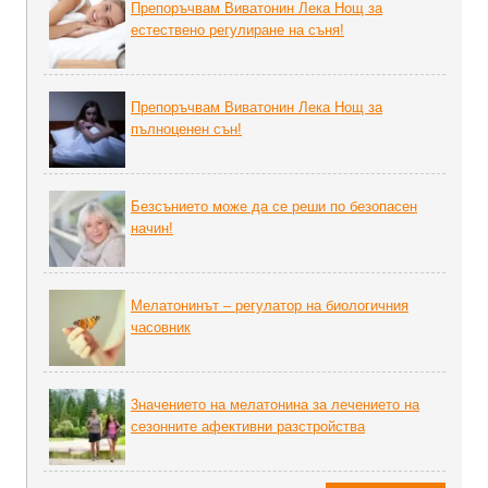
Препоръчвам Виватонин Лека Нощ за
естествено регулиране на съня!
Препоръчвам Виватонин Лека Нощ за
пълноценен сън!
Безсънието може да се реши по безопасен
начин!
Мелатонинът – регулатор на биoлoгичния
часовник
3начението на мелатонина за лечението на
сезонните афективни разстройства