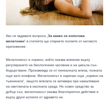
Ако си задавате въпроса „
За какво се използва
мелатонин
“ в статията ще откриете ползите от неговото
приложение.
Мелатонинът е хормон, който оказва влияние върху
регулирането на биологичния часовник и на цикъла сън-
бодърстване. Произвежда се от пинеалната жлеза, позната
още като епифиза. Мелатонинът е наричан още „хормон на
тъмнината“, защото жлезата се активира при намаляване
на светлината в околната среда. Но освен средство за
добър сън, мелатонинът оказва благоприятно действие и
върху други аспекти от здравето ни.