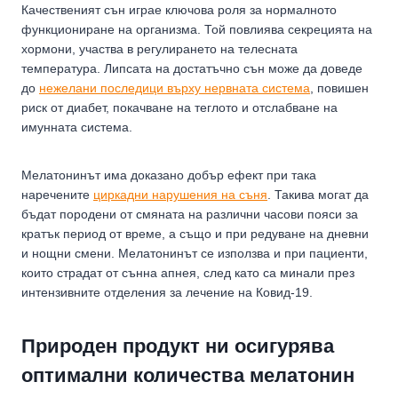
Качественият сън играе ключова роля за нормалното
функциониране на организма. Той повлиява секрецията на
хормони, участва в регулирането на телесната
температура. Липсата на достатъчно сън може да доведе
до
нежелани последици върху нервната система
, повишен
риск от диабет, покачване на теглото и отслабване на
имунната система.
Мелатонинът има доказано добър ефект при така
наречените
циркадни нарушения на съня
. Такива могат да
бъдат породени от смяната на различни часови пояси за
кратък период от време, а също и при редуване на дневни
и нощни смени. Мелатонинът се използва и при пациенти,
които страдат от сънна апнея, след като са минали през
интензивните отделения за лечение на Ковид-19.
Природен продукт ни осигурява
оптимални количества мелатонин