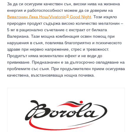
За да си осигурим качествен сън, високи нива на жизнена
енергия и работоспособност можем да се доверим на
®
Виватонин Лека Нощ/Vivatonin
Good Night
. Този изцяло
природен продукт съдържа високо количество мелатонин –
5 мг в рационално съчетание с екстракт от билката
Валериана. Тази мощна комбинация освен помощ при
нарушения в съня, повлиява благоприятно и психическото
здраве при нервно напрежение, стрес и тревожност.
Продуктът няма моментален ефект и не води до
привикване. Предназначен е за дългосрочно овладяване на
проблемите със съня. При продължителен прием осигурява
качествена, възстановяваща нощна почивка.