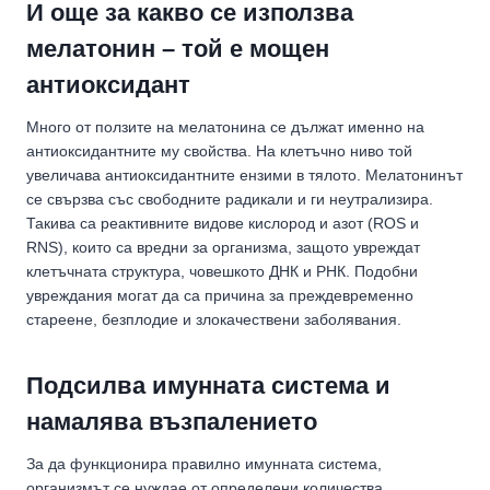
И още за какво се използва
мелатонин – той е мощен
антиоксидант
Много от ползите на мелатонина се дължат именно на
антиоксидантните му свойства. На клетъчно ниво той
увеличава антиоксидантните ензими в тялото. Мелатонинът
се свързва със свободните радикали и ги неутрализира.
Такива са реактивните видове кислород и азот (ROS и
RNS), които са вредни за организма, защото увреждат
клетъчната структура, човешкото ДНК и РНК. Подобни
увреждания могат да са причина за преждевременно
стареене, безплодие и злокачествени заболявания.
Подсилва имунната система и
намалява възпалението
За да функционира правилно имунната система,
организмът се нуждае от определени количества