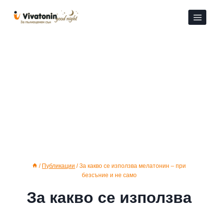
Към
съдържанието
/
Публикации
/
За какво се използва мелатонин – при
безсъние и не само
За какво се използва