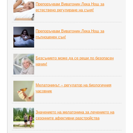
Препоръчвам Виватонин Лека Нощ за
естествено регулиране на съня!
Препоръчвам Виватонин Лека Нощ за
пълноценен сън!
Безсънието може да се реши по безопасен
начин!
Мелатонинът – регулатор на биoлoгичния
часовник
3начението на мелатонина за лечението на
сезонните афективни разстройства