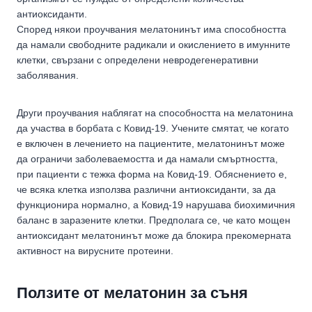
антиоксиданти.
Според някои проучвания мелатонинът има способността
да намали свободните радикали и окислението в имунните
клетки, свързани с определени невродегенеративни
заболявания.
Други проучвания наблягат на способността на мелатонина
да участва в борбата с Ковид-19. Учените смятат, че когато
е включен в лечението на пациентите, мелатонинът може
да ограничи заболеваемостта и да намали смъртността,
при пациенти с тежка форма на Ковид-19. Обяснението е,
че всяка клетка използва различни антиоксиданти, за да
функционира нормално, а Ковид-19 нарушава биохимичния
баланс в заразените клетки. Предполага се, че като мощен
антиоксидант мелатонинът може да блокира прекомерната
активност на вирусните протеини.
Ползите от мелатонин за съня