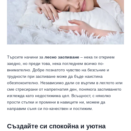
Търсите начини за
лесно заспиване
– нека ги открием
заедно, но преди това, нека погледнем всичко по-
внимателно. Добре познатото чувство на безсъние и
трудности при заспиване може да бъде наистина
обезпокоително. Независимо дали се въртим в леглото или
сме стресирани от напрегнатия ден, понякога заспиването
изглежда като недостижима цел. Всъщност, с няколко
прости стъпки и промени в навиците ни, можем да
направим съня си по-качествен и постижим.
Създайте си спокойна и уютна