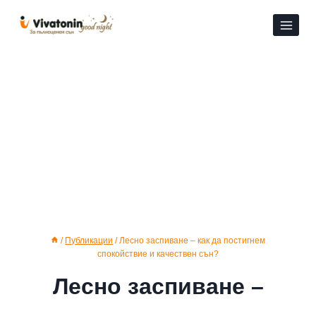
Към
съдържанието
/
Публикации
/
Лесно заспиване – как да постигнем
спокойствие и качествен сън?
Лесно заспиване –