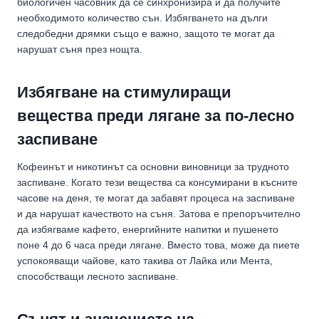
биологичен часовник да се синхронизира и да получите
необходимото количество сън. Избягването на дълги
следобедни дрямки също е важно, защото те могат да
нарушат съня през нощта.
Избягване на стимулиращи
вещества преди лягане за по-лесно
заспиване
Кофеинът и никотинът са основни виновници за трудното
заспиване. Когато тези вещества са консумирани в късните
часове на деня, те могат да забавят процеса на заспиване
и да нарушат качеството на съня. Затова е препоръчително
да избягваме кафето, енергийните напитки и пушенето
поне 4 до 6 часа преди лягане. Вместо това, може да пиете
успокояващи чайове, като такива от Лайка или Мента,
способстващи лесното заспиване.