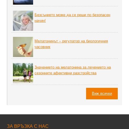
Безсънието може да се реши по безопасен
начин!
Мелатонинът – регулатор на биoлoгичния
часовник
3начението на мелатонина за лечението на
сезонните афективни разстройства
Виж всички
ЗА ВРЪЗКА С НАС