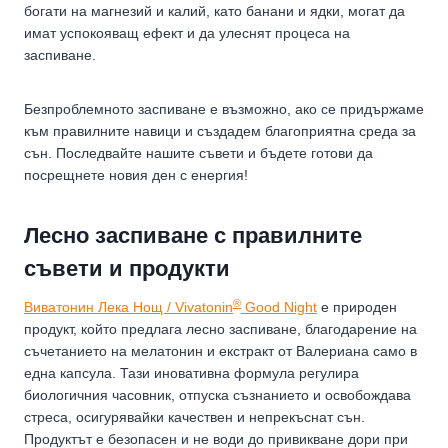
богати на магнезий и калий, като банани и ядки, могат да
имат успокояващ ефект и да улеснят процеса на
заспиване.
Безпроблемното заспиване е възможно, ако се придържаме
към правилните навици и създадем благоприятна среда за
сън. Последвайте нашите съвети и бъдете готови да
посрещнете новия ден с енергия!
Лесно заспиване с правилните
съвети и продукти
®
Виватонин Лека Нощ / Vivatonin
Good Night
е природен
продукт, който предлага лесно заспиване, благодарение на
съчетанието на мелатонин и екстракт от Валериана само в
една капсула. Тази иновативна формула регулира
биологичния часовник, отпуска съзнанието и освобождава
стреса, осигурявайки качествен и непрекъснат сън.
Продуктът е безопасен и не води до привикване дори при