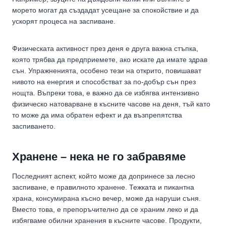
морето могат да създадат усещане за спокойствие и да
ускорят процеса на заспиване.
Физическата активност през деня е друга важна стъпка,
която трябва да предприемете, ако искате да имате здрав
сън. Упражненията, особено тези на открито, повишават
нивото на енергия и способстват за по-добър сън през
нощта. Въпреки това, е важно да се избягва интензивно
физическо натоварване в късните часове на деня, тъй като
то може да има обратен ефект и да възпрепятства
заспиването.
Хранене – нека не го забравяме
Последният аспект, който може да допринесе за лесно
заспиване, е правилното хранене. Тежката и пикантна
храна, консумирана късно вечер, може да наруши съня.
Вместо това, е препоръчително да се храним леко и да
избягваме обилни хранения в късните часове. Продукти,