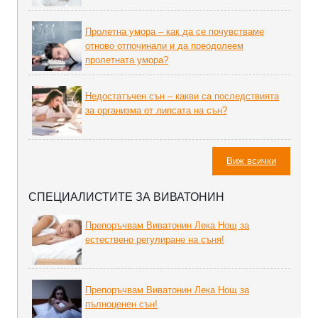
Пролетна умора – как да се почувстваме
отново отпочинали и да преодолеем
пролетната умора?
Недостатъчен сън – какви са последствията
за организма от липсата на сън?
Виж всички
СПЕЦИАЛИСТИТЕ ЗА ВИВАТОНИН
Препоръчвам Виватонин Лека Нощ за
естествено регулиране на съня!
Препоръчвам Виватонин Лека Нощ за
пълноценен сън!