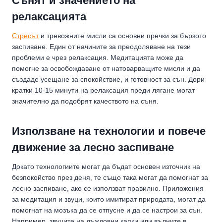
Сънят и значението на
релаксацията
Стресът
и тревожните мисли са основни пречки за бързото
заспиване. Един от начините за преодоляване на тези
проблеми е чрез релаксация. Медитацията може да
помогне за освобождаване от натоварващите мисли и да
създаде усещане за спокойствие, и готовност за сън. Дори
кратки 10-15 минути на релаксация преди лягане могат
значително да подобрят качеството на съня.
Използване на технологии и повече
движение за лесно заспиване
Докато технологиите могат да бъдат основен източник на
безпокойство през деня, те също така могат да помогнат за
лесно заспиване, ако се използват правилно. Приложения
за медитация и звуци, които имитират природата, могат да
помогнат на мозъка да се отпусне и да се настрои за сън.
Например, звуците на дъждовни капки или вълните в