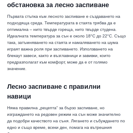
обстановка за лесно заспиване
Първата стъпка към лесното заспиване е създаването на
подходяща среда. Температурата в стаята трябва да е
оптимална – нито твърде гореща, нито твърде студена.
Идеалната температура за сън е около 18°C до 22°C. Също
така, затъмняването на стаята и намаляването на шума
играят важна роля при заспиването. Използването на
блекаут завеси, както и възглавници и завивки, които
предразполагат към комфорт, може да е от голямо
значение.
Лесно заспиване с правилни
навици
Няма правилна „рецепта“ за бързо заспиване, но
изграждането на редовен режим на сън може значително
да подобри качеството на съня. Лягането и събуждането по
едно и също време, всеки ден, помага на вътрешния