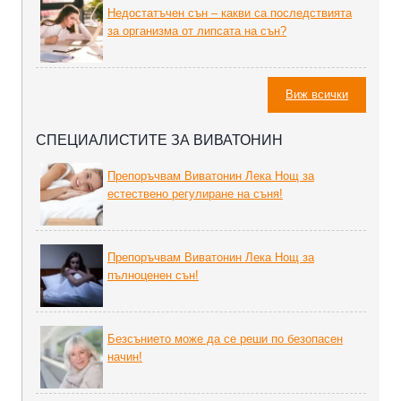
Недостатъчен сън – какви са последствията
за организма от липсата на сън?
Виж всички
СПЕЦИАЛИСТИТЕ ЗА ВИВАТОНИН
Препоръчвам Виватонин Лека Нощ за
естествено регулиране на съня!
Препоръчвам Виватонин Лека Нощ за
пълноценен сън!
Безсънието може да се реши по безопасен
начин!