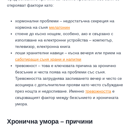
открояват фактори като:
хормонални проблеми – недостатъчна секреция на
хормона на съня
мелатонин
стоене до късно нощем, особено, ако е свързано с
използване на електронни устройства – компютър,
телевизор, електронна книга
лоши хранителни навици – късна вечеря или прием на
саботиращи съня храни и напитки
тревожност – това е ключовата причина за хронично
безсъние и честа поява на проблеми със съня.
Тревожността затруднява заспиването вечер и често се
асоциира с допълнителни прояви като често събуждане
през нощта и недоспиване. Именно
тревожността
е
свързващият фактор между безсънието и хроничната
умора.
Хронична умора – причини