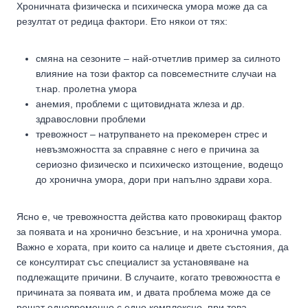
Хроничната физическа и психическа умора може да са
резултат от редица фактори. Ето някои от тях:
смяна на сезоните – най-отчетлив пример за силното
влияние на този фактор са повсеместните случаи на
т.нар. пролетна умора
анемия, проблеми с щитовидната жлеза и др.
здравословни проблеми
тревожност – натрупването на прекомерен стрес и
невъзможността за справяне с него е причина за
сериозно физическо и психическо изтощение, водещо
до хронична умора, дори при напълно здрави хора.
Ясно е, че тревожността действа като провокиращ фактор
за появата и на хронично безсъние, и на хронична умора.
Важно е хората, при които са налице и двете състояния, да
се консултират със специалист за установяване на
подлежащите причини. В случаите, когато тревожността е
причината за появата им, и двата проблема може да се
решат едновременно с едно комплексно, при това