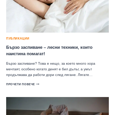
ПУБЛИКАЦИИ
Бързо заспиване – лесни техники, които
наистина помагат!
Бързо заспиване? Това е нещо, за което много хора
мечтаят, особено когато денят е бил дълъг, а умът
продължава да работи дори след лягане. Лягате…
БЪРЗО
ПРОЧЕТИ ПОВЕЧЕ
ЗАСПИВАНЕ
–
ЛЕСНИ
ТЕХНИКИ,
КОИТО
НАИСТИНА
ПОМАГАТ!