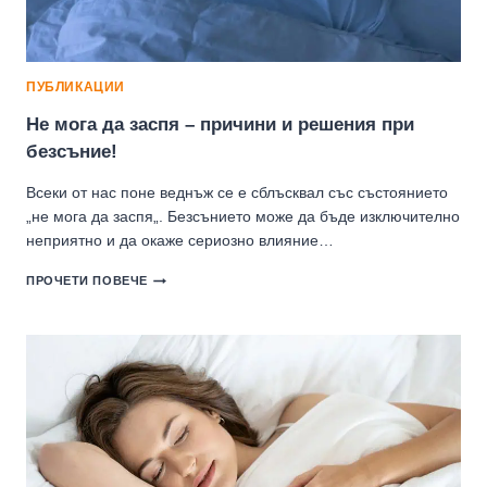
ДА
СИ
ВЪРНЕМ
СПОКОЙСТВИЕТО?
ПУБЛИКАЦИИ
Не мога да заспя – причини и решения при
безсъние!
Всеки от нас поне веднъж се е сблъсквал със състоянието
„не мога да заспя„. Безсънието може да бъде изключително
неприятно и да окаже сериозно влияние…
НЕ
ПРОЧЕТИ ПОВЕЧЕ
МОГА
ДА
ЗАСПЯ
–
ПРИЧИНИ
И
РЕШЕНИЯ
ПРИ
БЕЗСЪНИЕ!