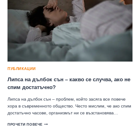
ПУБЛИКАЦИИ
Липса на дълбок сън – какво се случва, ако не
спим достатъчно?
Липса на дълбок сън – проблем, който засяга все повече
хора в съвременното общество. Често мислим, че ако спим
достатъчно часове, организмът ни се възстановява…
ЛИПСА
ПРОЧЕТИ ПОВЕЧЕ
НА
ДЪЛБОК
СЪН