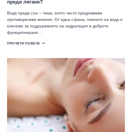
преди лягане?
Вода преди сън – тема, която често предизвиква
противоречиви мнения. От една страна, пиенето на вода е
ключово за поддържането на хидратация и доброто
функциониране…
ВОДА
ПРОЧЕТИ ПОВЕЧЕ
ПРЕДИ
СЪН
–
ПОЛЕЗНО
ЛИ
Е
ПИЕНЕТО
НА
ВОДА
ПРЕДИ
ЛЯГАНЕ?