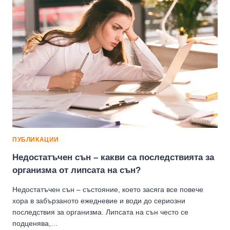
СЕ
ПОЧУВСТВАМЕ
ОТНОВО
ОТПОЧИНАЛИ
И
ДА
ПРЕОДОЛЕЕМ
ПРОЛЕТНАТА
УМОРА?
ПУБЛИКАЦИИ
Недостатъчен сън – какви са последствията за
организма от липсата на сън?
Недостатъчен сън – състояние, което засяга все повече
хора в забързаното ежедневие и води до сериозни
последствия за организма. Липсата на сън често се
подценява,…