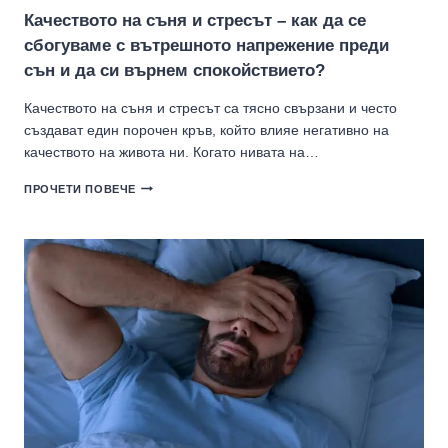
Качеството на съня и стресът – как да се
сбогуваме с вътрешното напрежение преди
сън и да си върнем спокойствието?
Качеството на съня и стресът са тясно свързани и често
създават един порочен кръв, който влияе негативно на
качеството на живота ни. Когато нивата на…
КАЧЕСТВОТО
ПРОЧЕТИ ПОВЕЧЕ
НА
СЪНЯ
И
СТРЕСЪТ
–
КАК
ДА
СЕ
СБОГУВАМЕ
С
ВЪТРЕШНОТО
НАПРЕЖЕНИЕ
ПРЕДИ
СЪН
И