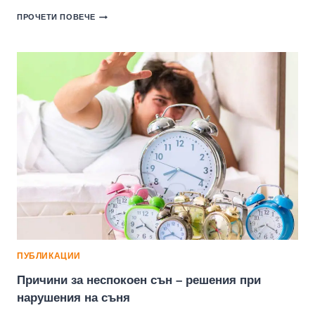
НЕДОСТАТЪЧЕН
ПРОЧЕТИ ПОВЕЧЕ
СЪН
–
КАКВИ
СА
ПОСЛЕДСТВИЯТА
ЗА
ОРГАНИЗМА
ОТ
ЛИПСАТА
НА
СЪН?
ПУБЛИКАЦИИ
Причини за неспокоен сън – решения при
нарушения на съня