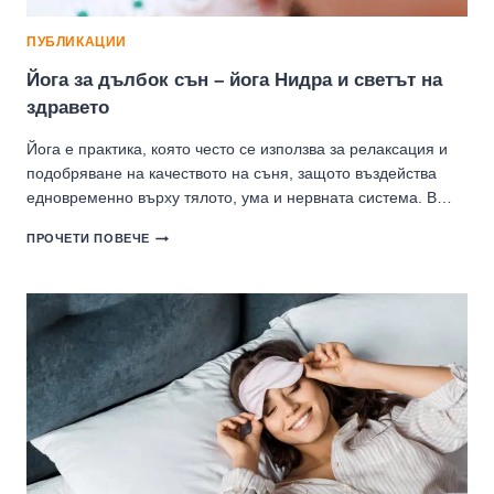
ПУБЛИКАЦИИ
Йога за дълбок сън – йога Нидра и светът на
здравето
Йога е практика, която често се използва за релаксация и
подобряване на качеството на съня, защото въздейства
едновременно върху тялото, ума и нервната система. В…
ЙОГА
ПРОЧЕТИ ПОВЕЧЕ
ЗА
ДЪЛБОК
СЪН
–
ЙОГА
НИДРА
И
СВЕТЪТ
НА
ЗДРАВЕТО