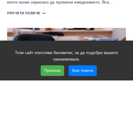
което може сериозно да промени ежедневието. Все…
ХРОНИЧНА
ПРОЧЕТИ ПОВЕЧЕ
УМОРА
–
КОГАТО
ИЗТОЩЕНИЕТО
СЕ
ПРЕВЪРНЕ
В
Този сайт използва бисквитки, за да подобри вашето
НАЧИН
НА
преживяване.
ЖИВОТ,
ЗАЩОТО
Приемам
Виж повече
СЪНЯТ
НЕ
ИДВА
ПУБЛИКАЦИИ
Повишена сънливост през деня – причини и
работещи решения