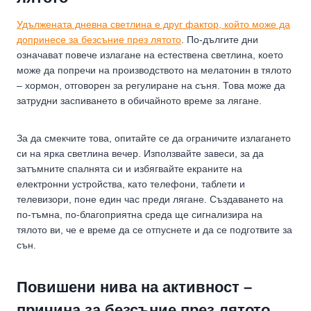
Удължената дневна светлина е друг фактор, който може да
допринесе за безсъние през лятото
. По-дългите дни
означават повече излагане на естествена светлина, което
може да попречи на производството на мелатонин в тялото
– хормон, отговорен за регулиране на съня. Това може да
затрудни заспиването в обичайното време за лягане.
За да смекчите това, опитайте се да ограничите излагането
си на ярка светлина вечер. Използвайте завеси, за да
затъмните спалнята си и избягвайте екраните на
електронни устройства, като телефони, таблети и
телевизори, поне един час преди лягане. Създаването на
по-тъмна, по-благоприятна среда ще сигнализира на
тялото ви, че е време да се отпуснете и да се подготвите за
сън.
Повишени нива на активност –
причина за безсъние през лятото