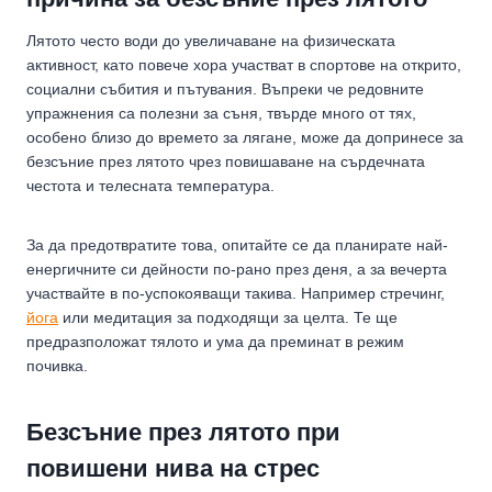
Лятото често води до увеличаване на физическата
активност, като повече хора участват в спортове на открито,
социални събития и пътувания. Въпреки че редовните
упражнения са полезни за съня, твърде много от тях,
особено близо до времето за лягане, може да допринесе за
безсъние през лятото чрез повишаване на сърдечната
честота и телесната температура.
За да предотвратите това, опитайте се да планирате най-
енергичните си дейности по-рано през деня, а за вечерта
участвайте в по-успокояващи такива. Например стречинг,
йога
или медитация за подходящи за целта. Те ще
предразположат тялото и ума да преминат в режим
почивка.
Безсъние през лятото при
повишени нива на стрес