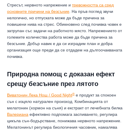
Стресът, нервното напрежение и
тревожността са сред
основните причини на безсъние
. На пръв поглед звучи
нелогично, но отпуската може да бъде причина за
повишени нива на стрес. Обикновено след почивка човек е
затрупан със задачи на работното място. Напрежението от
големите количества работа може да бъде причина за
безсъние. Добър навик е да си изградим план и добра
организация още преди да се отдадем на дългоочакваната
почивка.
Природна помощ с доказан ефект
срещу безсъние през лятото
®
Виватонин Лека Нощ / Good Night
е продукт за спокоен
сън с изцяло натурален произход. Комбинацията от
мелатонин (хормон на съня) и екстракт от лечебната билка
Валериана
ефективно подпомага заспиването, регулира
цикъла сън-бодърстване, понижава нервното напрежение.
Мелатонинът регулира биологичния часовник, намалява