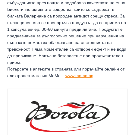
събужданията през нощта и подобрява качеството на съня.
Биологично активните вещества, които се съдържат в
билката Валериана са природен антидот срещу стреса. За
пълноценен сън се препоръчва продуктът да се приема по
1 капсула вечер, 30-60 минути преди лягане. Продуктът е
предназначен за дългосрочно решение при нарушения на
съня като помага за облекчаване на състоянията на
тревожност. Няма моментален сънотворен ефект и не води
до привикване. Напълно безопасен е при продължителен
прием.
Потърсете в аптеките в страната или поръчайте онлайн от
електронен магазин МоМо –
www.momo.bg
.