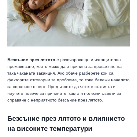
Безсъние през лятото
е разочароващо и изтощително
преживяване, което може да е причина за проваляне на
така чаканата ваканция. Ако обаче разберете кои са
факторите отговорни за проблема, то това бележи началото
за справяне с него. Продължете да четете статията и
научете повече за причините, както и полезни съвети за
справяне с неприятното безсъние през лятото.
Безсъние през лятото и влиянието
на високите температури