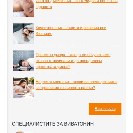
Йога за дълбок сън – йога Нидра и светът на
здравето
Качествен сън – съвети и решения при
безсъние
Пролетна умора – как да се почувстваме
отново отпочинали и да преодолеем
пролетната умора?
Недостатъчен сън – какви са последствията
за организма от липсата на сън?
Виж всички
СПЕЦИАЛИСТИТЕ ЗА ВИВАТОНИН