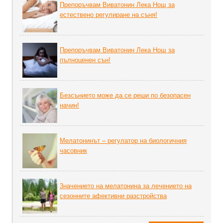
Препоръчвам Виватонин Лека Нощ за
естествено регулиране на съня!
Препоръчвам Виватонин Лека Нощ за
пълноценен сън!
Безсънието може да се реши по безопасен
начин!
Мелатонинът – регулатор на биoлoгичния
часовник
3начението на мелатонина за лечението на
сезонните афективни разстройства