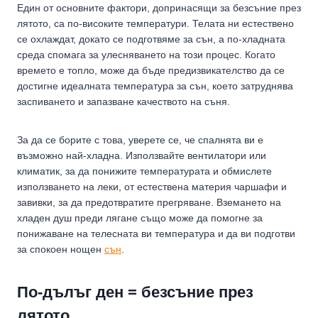
Един от основните фактори, допринасящи за безсъние през
лятото, са по-високите температури. Телата ни естествено
се охлаждат, докато се подготвяме за сън, а по-хладната
среда спомага за улесняването на този процес. Когато
времето е топло, може да бъде предизвикателство да се
достигне идеалната температура за сън, което затруднява
заспиването и запазване качеството на съня.
За да се борите с това, уверете се, че спалнята ви е
възможно най-хладна. Използвайте вентилатори или
климатик, за да понижите температурата и обмислете
използването на леки, от естествена материя чаршафи и
завивки, за да предотвратите прегряване. Вземането на
хладен душ преди лягане също може да помогне за
понижаване на телесната ви температура и да ви подготви
за спокоен нощен
сън
.
По-дълъг ден = безсъние през
лятото