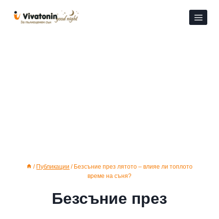
Към
съдържанието
/
Публикации
/
Безсъние през лятото – влияе ли топлото
време на съня?
Безсъние през