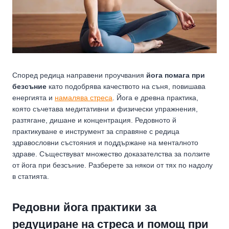
Според редица направени проучвания
йога помага при
безсъние
като подобрява качеството на съня, повишава
енергията и
намалява стреса
. Йога е древна практика,
която съчетава медитативни и физически упражнения,
разтягане, дишане и концентрация. Редовното й
практикуване е инструмент за справяне с редица
здравословни състояния и поддържане на менталното
здраве. Съществуват множество доказателства за ползите
от йога при безсъние. Разберете за някои от тях по надолу
в статията.
Редовни йога практики за
редуциране на стреса и помощ при