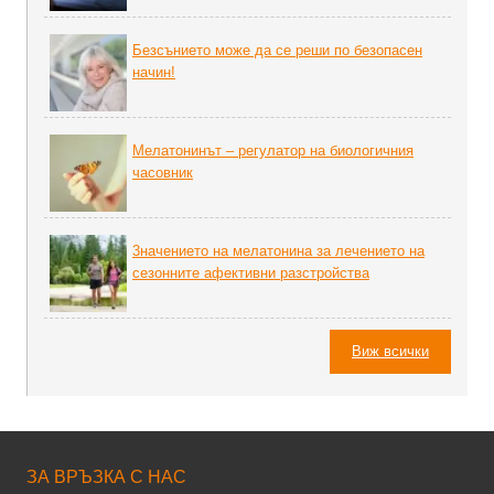
Безсънието може да се реши по безопасен
начин!
Мелатонинът – регулатор на биoлoгичния
часовник
3начението на мелатонина за лечението на
сезонните афективни разстройства
Виж всички
ЗА ВРЪЗКА С НАС