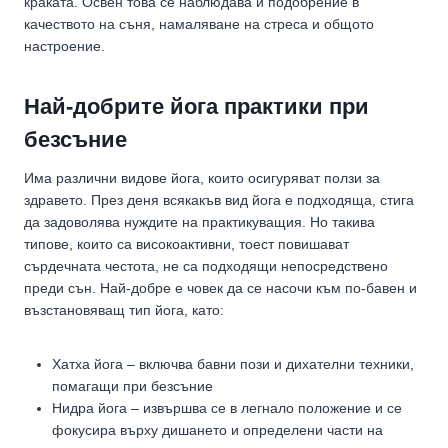
краката. Освен това се наблюдава и подобрение в
качеството на съня, намаляване на стреса и общото
настроение.
Най-добрите йога практики при
безсъние
Има различни видове йога, които осигуряват ползи за
здравето. През деня всякакъв вид йога е подходяща, стига
да задоволява нуждите на практикуващия. Но такива
типове, които са високоактивни, тоест повишават
сърдечната честота, не са подходящи непосредствено
преди сън. Най-добре е човек да се насочи към по-бавен и
възстановяващ тип йога, като:
Хатха йога – включва бавни пози и дихателни техники,
помагащи при безсъние
Нидра йога – извършва се в легнало положение и се
фокусира върху дишането и определени части на