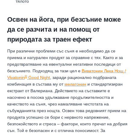
тялото
Освен на йога, при безсъние може
да се разчита и на помощ от
природата за траен ефект
При различни проблеми със съня е необходимо да се
приема и натурален продукт за справяне с тях. Както и за
предотвратяване на евентуални негативни последици от
безсънието. Подходящ за тази цел е
Виватонин Лека Нощ /
®
Vivatonin
Good Night
, заради рационално подбраната
комбинация в състава му от
мелатонин
и стандартизиран
екстракт от Валериана. Действието на съставките е
насочено в посока удължаване продължителността и
качеството на съня, чрез намаляване честотата на
събужданията през нощта. Освен това редовният прием на
продукта успешно се бори с нервното напрежение,
безпокойството и стреса – фактори, които пречат на добрия
сън. Той е безопасен и с отлична поносимост. За