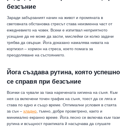
безсъние
Заради забързаният начин на живот и промяната в
световната обстановка стресът става неизменна част от
ежедневието на човек. Всеки е изпитвал неприятното
усещане да не може да заспи, мислейки си колко задачи
трябва да свърши. Йога доказано намалява нивата на
кортизол – хормон на стреса, което помага за
преодоляване на състоянието.
Йога създава рутина, която успешно
се справя при безсъние
Всички са чували за така наречената хигиена на съня. Към
нея са включени точен график на съня, тоест да се ляга и
става по едно и също време. Оптимални условия в стаята
за сън –
хладно
, тъмно, добре проветрено, както и
минимално екранно време. Йога лесно се включва към тази
рутина и всъщност практиката й насърчава да слушате