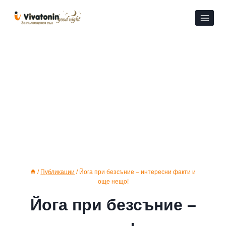
Към
съдържанието
/
Публикации
/
Йога при безсъние – интересни факти и
още нещо!
Йога при безсъние –