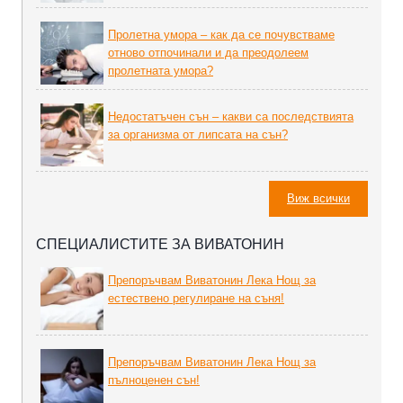
Пролетна умора – как да се почувстваме
отново отпочинали и да преодолеем
пролетната умора?
Недостатъчен сън – какви са последствията
за организма от липсата на сън?
Виж всички
СПЕЦИАЛИСТИТЕ ЗА ВИВАТОНИН
Препоръчвам Виватонин Лека Нощ за
естествено регулиране на съня!
Препоръчвам Виватонин Лека Нощ за
пълноценен сън!