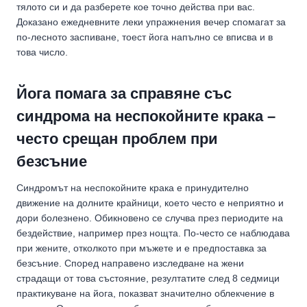
тялото си и да разберете кое точно действа при вас.
Доказано ежедневните леки упражнения вечер спомагат за
по-лесното заспиване, тоест йога напълно се вписва и в
това число.
Йога помага за справяне със
синдрома на неспокойните крака –
често срещан проблем при
безсъние
Синдромът на неспокойните крака е принудително
движение на долните крайници, което често е неприятно и
дори болезнено. Обикновено се случва през периодите на
бездействие, например през нощта. По-често се наблюдава
при жените, отколкото при мъжете и е предпоставка за
безсъние. Според направено изследване на жени
страдащи от това състояние, резултатите след 8 седмици
практикуване на йога, показват значително облекчение в