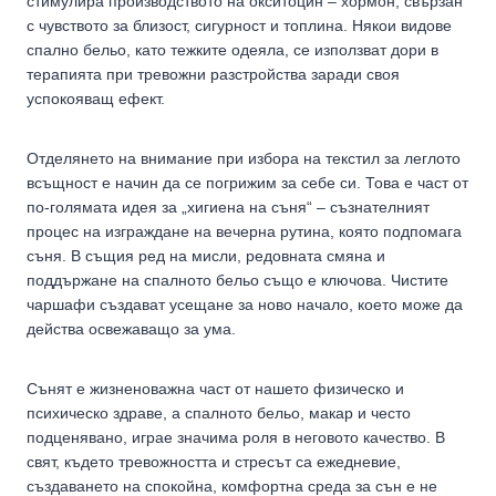
стимулира производството на окситоцин – хормон, свързан
с чувството за близост, сигурност и топлина. Някои видове
спално бельо, като тежките одеяла, се използват дори в
терапията при тревожни разстройства заради своя
успокояващ ефект.
Отделянето на внимание при избора на текстил за леглото
всъщност е начин да се погрижим за себе си. Това е част от
по-голямата идея за „хигиена на съня“ – съзнателният
процес на изграждане на вечерна рутина, която подпомага
съня. В същия ред на мисли, редовната смяна и
поддържане на спалното бельо също е ключова. Чистите
чаршафи създават усещане за ново начало, което може да
действа освежаващо за ума.
Сънят е жизненоважна част от нашето физическо и
психическо здраве, а спалното бельо, макар и често
подценявано, играе значима роля в неговото качество. В
свят, където тревожността и стресът са ежедневие,
създаването на спокойна, комфортна среда за сън е не