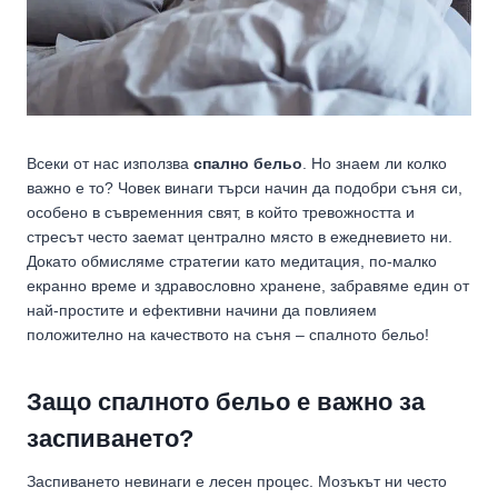
Всеки от нас използва
спално бельо
. Но знаем ли колко
важно е то? Човек винаги търси начин да подобри съня си,
особено в съвременния свят, в който тревожността и
стресът често заемат централно място в ежедневието ни.
Докато обмисляме стратегии като медитация, по-малко
екранно време и здравословно хранене, забравяме един от
най-простите и ефективни начини да повлияем
положително на качеството на съня – спалното бельо!
Защо спалното бельо е важно за
заспиването?
Заспиването невинаги е лесен процес. Мозъкът ни често