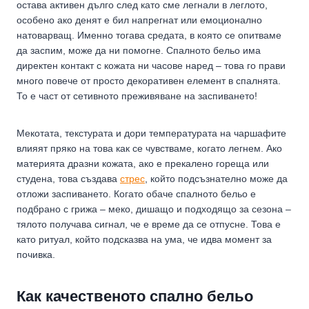
остава активен дълго след като сме легнали в леглото,
особено ако денят е бил напрегнат или емоционално
натоварващ. Именно тогава средата, в която се опитваме
да заспим, може да ни помогне. Спалното бельо има
директен контакт с кожата ни часове наред – това го прави
много повече от просто декоративен елемент в спалнята.
То е част от сетивното преживяване на заспиването!
Мекотата, текстурата и дори температурата на чаршафите
влияят пряко на това как се чувстваме, когато легнем. Ако
материята дразни кожата, ако е прекалено гореща или
студена, това създава
стрес
, който подсъзнателно може да
отложи заспиването. Когато обаче спалното бельо е
подбрано с грижа – меко, дишащо и подходящо за сезона –
тялото получава сигнал, че е време да се отпусне. Това е
като ритуал, който подсказва на ума, че идва момент за
почивка.
Как качественото спално бельо