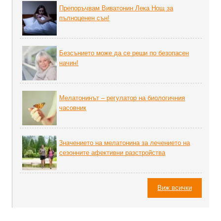
Препоръчвам Виватонин Лека Нощ за
пълноценен сън!
Безсънието може да се реши по безопасен
начин!
Мелатонинът – регулатор на биoлoгичния
часовник
3начението на мелатонина за лечението на
сезонните афективни разстройства
Виж всички