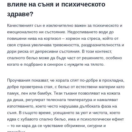
влияе на съня и психическото
здраве?
Качественият сън е изключително важен за психическото и
емоционалното ни състояние. Недоспиването води до
повишени нива на кортизол – хормон на стреса, който от
своя страна увеличава тревожността, раздразнителността и
дори риска от депресивни състояния. В този контекст,
спалното бельо може да бъде част от решението, особено
когато е подбрано в синхрон с нуждите на тялото.
Проучвания показват, че хората спят по-добре в прохладна,
добре проветрена стая, с бельо от естествени материи като
памук, лен или бамбук. Тези тъкани позволяват на кожата
да диша, регулират телесната температура и намаляват
изпотяването, което често нарушава дълбоката фаза на
съня. В същото време, усещането за уют и чистота, което
идва с хубавото спално бельо, има и психологически ефект
– то ни кара да се чувстваме обгрижени, сигурни и
спокойни.