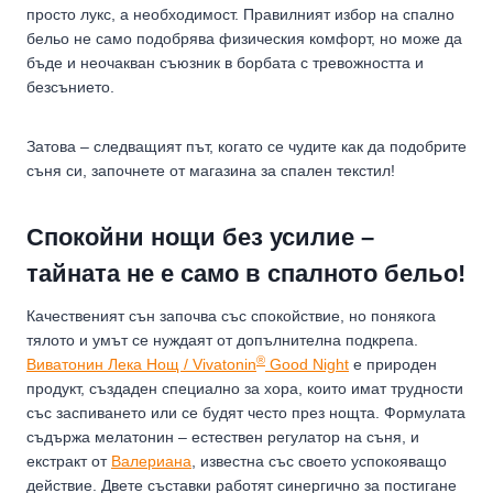
просто лукс, а необходимост. Правилният избор на спално
бельо не само подобрява физическия комфорт, но може да
бъде и неочакван съюзник в борбата с тревожността и
безсънието.
Затова – следващият път, когато се чудите как да подобрите
съня си, започнете от магазина за спален текстил!
Спокойни нощи без усилие –
тайната не е само в спалното бельо!
Качественият сън започва със спокойствие, но понякога
тялото и умът се нуждаят от допълнителна подкрепа.
®
Виватонин Лека Нощ / Vivatonin
Good Night
е природен
продукт, създаден специално за хора, които имат трудности
със заспиването или се будят често през нощта. Формулата
съдържа мелатонин – естествен регулатор на съня, и
екстракт от
Валериана
, известна със своето успокояващо
действие. Двете съставки работят синергично за постигане