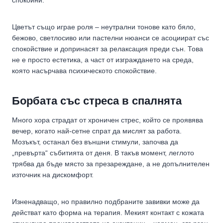
Цветът също играе роля – неутрални тонове като бяло,
бежово, светлосиво или пастелни нюанси се асоциират със
спокойствие и допринасят за релаксация преди сън. Това
не е просто естетика, а част от изграждането на среда,
която насърчава психическото спокойствие.
Борбата със стреса в спалнята
Много хора страдат от хроничен стрес, който се проявява
вечер, когато най-сетне спрат да мислят за работа.
Мозъкът, останал без външни стимули, започва да
„превърта“ събитията от деня. В такъв момент, леглото
трябва да бъде място за презареждане, а не допълнителен
източник на дискомфорт.
Изненадващо, но правилно подбраните завивки може да
действат като форма на терапия. Мекият контакт с кожата