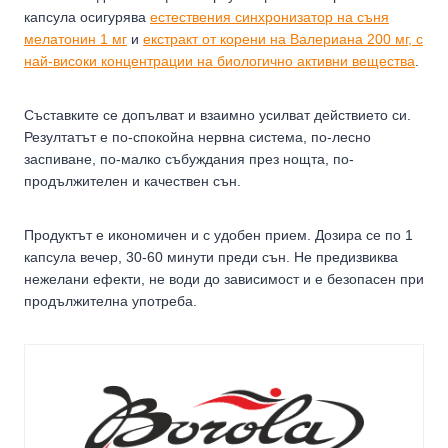
капсула осигурява
естествения синхронизатор на съня
мелатонин 1 мг
и
екстракт от корени на Валериана 200 мг, с
най-високи концентрации на биологично активни вещества
.
Съставките се допълват и взаимно усилват действието си.
Резултатът е по-спокойна нервна система, по-лесно
заспиване, по-малко събуждания през нощта, по-
продължителен и качествен сън.
Продуктът е икономичен и с удобен прием. Дозира се по 1
капсула вечер, 30-60 минути преди сън. Не предизвиква
нежелани ефекти, не води до зависимост и е безопасен при
продължителна употреба.