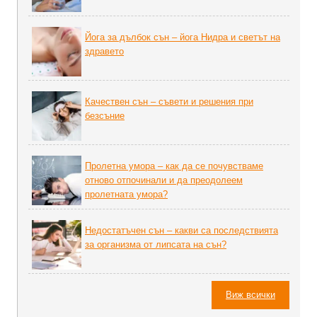
Йога за дълбок сън – йога Нидра и светът на
здравето
Качествен сън – съвети и решения при
безсъние
Пролетна умора – как да се почувстваме
отново отпочинали и да преодолеем
пролетната умора?
Недостатъчен сън – какви са последствията
за организма от липсата на сън?
Виж всички