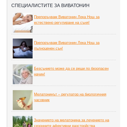
СПЕЦИАЛИСТИТЕ ЗА ВИВАТОНИН
Препоръчвам Виватонин Лека Нощ за
естествено регулиране на съня!
Препоръчвам Виватонин Лека Нощ за
пълноценен сън!
Безсънието може да се реши по безопасен
начин!
Мелатонинът – регулатор на биoлoгичния
часовник
3начението на мелатонина за лечението на
сезонните афективни разстройства