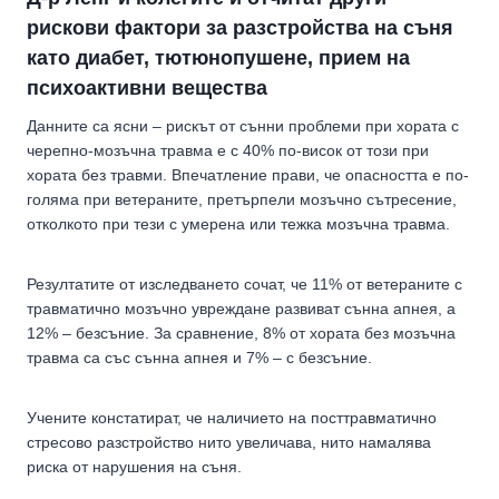
рискови фактори за разстройства на съня
като диабет, тютюнопушене, прием на
психоактивни вещества
Данните са ясни – рискът от сънни проблеми при хората с
черепно-мозъчна травма е с 40% по-висок от този при
хората без травми. Впечатление прави, че опасността е по-
голяма при ветераните, претърпели мозъчно сътресение,
отколкото при тези с умерена или тежка мозъчна травма.
Резултатите от изследването сочат, че 11% от ветераните с
травматично мозъчно увреждане развиват сънна апнея, а
12% – безсъние. За сравнение, 8% от хората без мозъчна
травма са със сънна апнея и 7% – с безсъние.
Учените констатират, че наличието на посттравматично
стресово разстройство нито увеличава, нито намалява
риска от нарушения на съня.