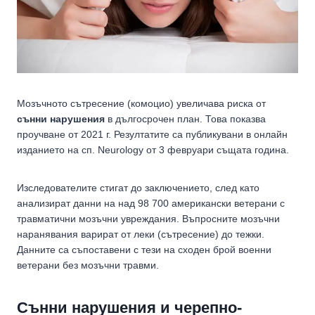
Мозъчното сътресение (комоцио) увеличава риска от
сънни нарушения
в дългосрочен план. Това показва
проучване от 2021 г. Резултатите са публикувани в онлайн
изданието на сп. Neurology от 3 февруари същата година.
Изследователите стигат до заключението, след като
анализират данни на над 98 700 американски ветерани с
травматични мозъчни увреждания. Въпросните мозъчни
наранявания варират от леки (сътресение) до тежки.
Данните са съпоставени с тези на сходен брой военни
ветерани без мозъчни травми.
Сънни нарушения и черепно-