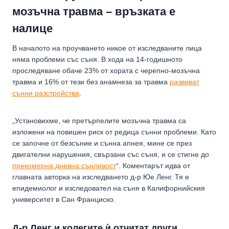
мозъчна травма – връзката е
налице
В началото на проучването никое от изследваните лица
няма проблеми със съня. В хода на 14-годишното
проследяване обаче 23% от хората с черепно-мозъчна
травма и 16% от тези без анамнеза за травма
развиват
сънни разстройства
.
„Установихме, че претърпелите мозъчна травма са
изложени на повишен риск от редица сънни проблеми. Като
се започне от безсъние и сънна апнея, мине се през
двигателни нарушения, свързани със съня, и се стигне до
прекомерна дневна сънливост
“. Коментарът идва от
главната авторка на изследването д-р Юе Ленг. Тя е
епидемиолог и изследовател на съня в Калифорнийския
университет в Сан Франциско.
Д-р Ленг и колегите ѝ отчитат други