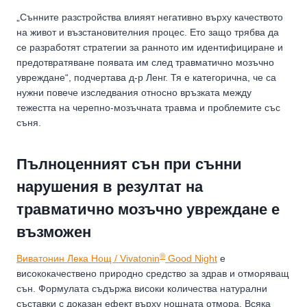
„Сънните разстройства влияят негативно върху качеството
на живот и възстановителния процес. Ето защо трябва да
се разработят стратегии за ранното им идентифициране и
предотвратяване появата им след травматично мозъчно
увреждане“, подчертава д-р Ленг. Тя е категорична, че са
нужни повече изследвания относно връзката между
тежестта на черепно-мозъчната травма и проблемите със
съня.
Пълноценният сън при сънни
нарушения в резултат на
травматично мозъчно увреждане е
възможен
®
Виватонин Лека Нощ / Vivatonin
Good Night
е
висококачествено природно средство за здрав и отморяващ
сън. Формулата съдържа високи количества натурални
съставки с доказан ефект върху нощната отмора. Всяка