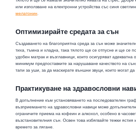
тялото и ще се намали значително нивата на стрес. Добре 
или използване на електронни устройства със синя светлин
мелатонин
.
Оптимизирайте средата за сън
Създаването на благоприятна среда за сън може значително
тиха, тъмна и хладна, така тялото ще се отпусне и ще се 
удобен матрак и възглавници, които осигуряват адекватна 
минимум предпоставките за нарушаване качеството на сън
тапи за уши, за да маскирате външни звуци, които могат да
Практикуване на здравословни нави
В допълнение към установяването на последователен графи
възприемането на здравословни навици може допълнително
ограничите приема на кофеин и алкохол, особено в часовет
възстановителния сън. Освен това избягвайте тежки ястия
времето за лягане.