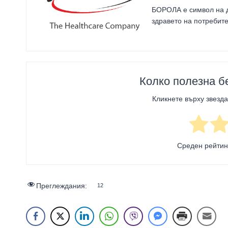
БОРОЛА е символ на д
здравето на потребит
Колко полезна б
Кликнете върху звезда
Среден рейти
Преглеждания:
12