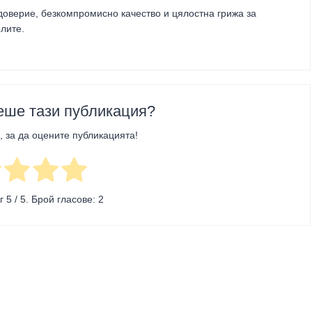
оверие, безкомпромисно качество и цялостна грижа за
елите
.
еше тази публикация?
, за да оцените публикацията!
нг
5
/ 5. Брой гласове:
2