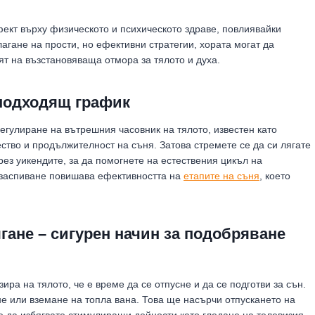
ект върху физическото и психическото здраве, повлиявайки
агане на прости, но ефективни стратегии, хората могат да
ят на възстановяваща отмора за тялото и духа.
 подходящ график
егулиране на вътрешния часовник на тялото, известен като
ство и продължителност на съня. Затова стремете се да си лягате
рез уикендите, за да помогнете на естествения цикъл на
 заспиване повишава ефективността на
етапите на съня
, което
гане – сигурен начин за подобряване
ра на тялото, че е време да се отпусне и да се подготви за сън.
не или вземане на топла вана. Това ще насърчи отпускането на