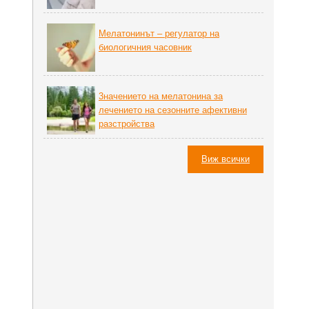
Мелатонинът – регулатор на
биoлoгичния часовник
3начението на мелатонина за
лечението на сезонните афективни
разстройства
Виж всички