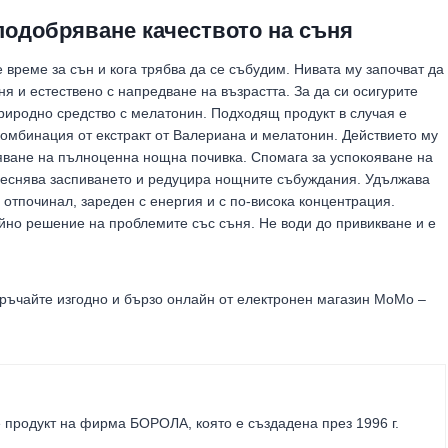
подобряване качеството на съня
 време за сън и кога трябва да се събудим. Нивата му започват да
ня и естествено с напредване на възрастта. За да си осигурите
природно средство с мелатонин. Подходящ продукт в случая е
комбинация от екстракт от Валериана и мелатонин. Действието му
яване на пълноценна нощна почивка. Спомага за успокояване на
леснява заспиването и редуцира нощните събуждания. Удължава
 отпочинал, зареден с енергия и с по-висока концентрация.
йно решение на проблемите със съня. Не води до привикване и е
оръчайте изгодно и бързо онлайн от електронен магазин МоМо –
 продукт на фирма
БОРОЛА
, която е създадена през 1996 г.