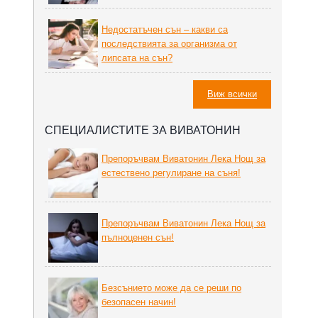
Недостатъчен сън – какви са
последствията за организма от
липсата на сън?
Виж всички
СПЕЦИАЛИСТИТЕ ЗА ВИВАТОНИН
Препоръчвам Виватонин Лека Нощ за
естествено регулиране на съня!
Препоръчвам Виватонин Лека Нощ за
пълноценен сън!
Безсънието може да се реши по
безопасен начин!