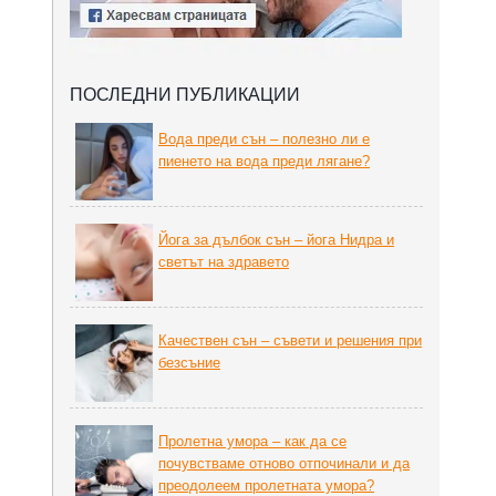
ПОСЛЕДНИ ПУБЛИКАЦИИ
Вода преди сън – полезно ли е
пиенето на вода преди лягане?
Йога за дълбок сън – йога Нидра и
светът на здравето
Качествен сън – съвети и решения при
безсъние
Пролетна умора – как да се
почувстваме отново отпочинали и да
преодолеем пролетната умора?