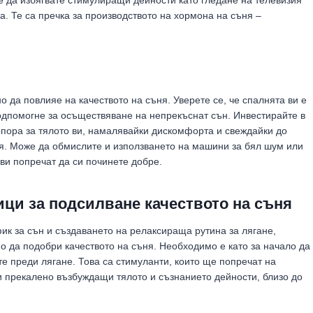
е да избягвате стимулиращи дейности като гледане на телевизия
а. Те са пречка за производството на хормона на съня –
 да повлияе на качеството на съня. Уверете се, че спалнята ви е
подпомогне за осъществяване на непрекъснат сън. Инвестирайте в
опора за тялото ви, намалявайки дискомфорта и свеждайки до
я. Може да обмислите и използването на машини за бял шум или
 ви попречат да си починете добре.
ци за подсилване качеството на съня
к за сън и създаването на релаксираща рутина за лягане,
 да подобри качеството на съня. Необходимо е като за начало да
е преди лягане. Това са стимуланти, които ще попречат на
 и прекалено възбуждащи тялото и съзнанието дейности, близо до