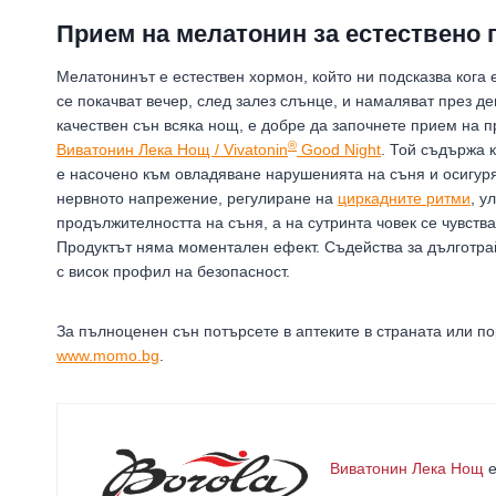
Прием на мелатонин за естествено 
Мелатонинът е естествен хормон, който ни подсказва кога е
се покачват вечер, след залез слънце, и намаляват през де
качествен сън всяка нощ, е добре да започнете прием на 
®
Виватонин Лека Нощ / Vivatonin
Good Night
. Той съдържа 
е насочено към овладяване нарушенията на съня и осигур
нервното напрежение, регулиране на
циркадните ритми
, у
продължителността на съня, а на сутринта човек се чувства
Продуктът няма моментален ефект. Съдейства за дълготра
с висок профил на безопасност.
За пълноценен сън потърсете в аптеките в страната или п
www.momo.bg
.
Виватонин Лека Нощ
е