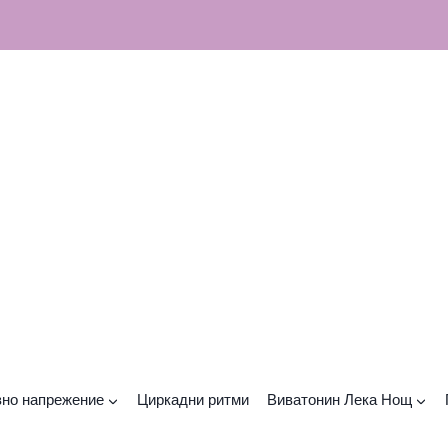
но напрежение
Циркадни ритми
Виватонин Лека Нощ