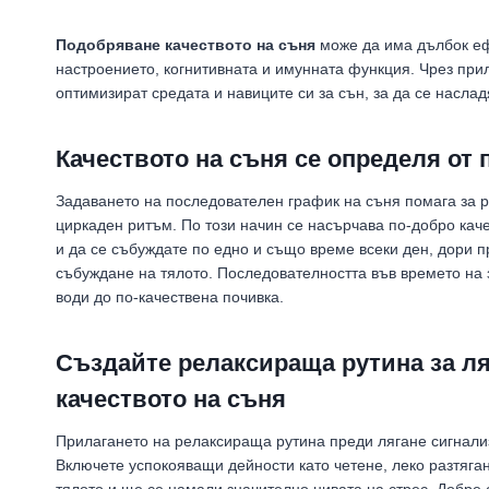
Подобряване качеството на съня
може да има дълбок еф
настроението, когнитивната и имунната функция. Чрез прил
оптимизират средата и навиците си за сън, за да се наслад
Качеството на съня се определя от
Задаването на последователен график на съня помага за р
циркаден ритъм. По този начин се насърчава по-добро каче
и да се събуждате по едно и също време всеки ден, дори п
събуждане на тялото. Последователността във времето на
води до по-качествена почивка.
Създайте релаксираща рутина за ля
качеството на съня
Прилагането на релаксираща рутина преди лягане сигнализи
Включете успокояващи дейности като четене, леко разтяга