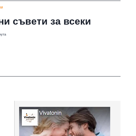
ки
ни съвети за всеки
нута