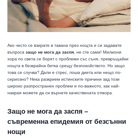
Ако често се взирате в тавана през нощта и си задавате
въпроса
защо не мога да заспя
, не сте сами! Милиони
хора по света се борят с проблеми със съня, превръщайки
нощта в безкрайна битка срещу безпокойството. Но защо
това се случва? Дали е стрес, лоша диета или нещо по-
сериозно? Нека разкрием истинските причини зад този
широко разпространен проблем и по-важното, как най-
накрая можете да си върнете качествената отмора.
Защо не мога да заспя –
съвременна епидемия от безсънни
нощи