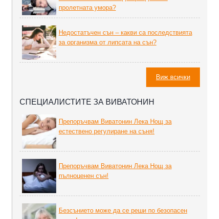
пролетната умора?
Недостатъчен сън – какви са последствията
за организма от липсата на сън?
Виж всички
СПЕЦИАЛИСТИТЕ ЗА ВИВАТОНИН
Препоръчвам Виватонин Лека Нощ за
естествено регулиране на съня!
Препоръчвам Виватонин Лека Нощ за
пълноценен сън!
Безсънието може да се реши по безопасен