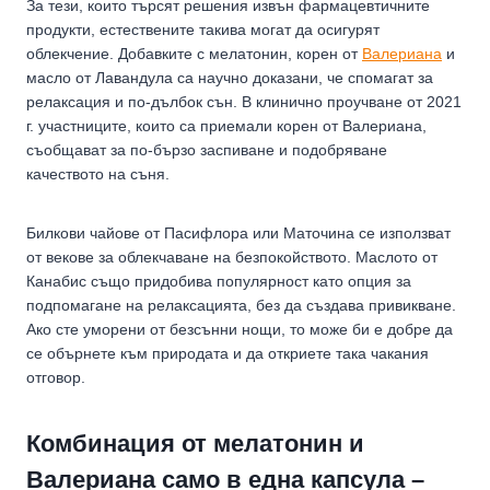
За тези, които търсят решения извън фармацевтичните
продукти, естествените такива могат да осигурят
облекчение. Добавките с мелатонин, корен от
Валериана
и
масло от Лавандула са научно доказани, че спомагат за
релаксация и по-дълбок сън. В клинично проучване от 2021
г. участниците, които са приемали корен от Валериана,
съобщават за по-бързо заспиване и подобряване
качеството на съня.
Билкови чайове от Пасифлора или Маточина се използват
от векове за облекчаване на безпокойството. Маслото от
Канабис също придобива популярност като опция за
подпомагане на релаксацията, без да създава привикване.
Ако сте уморени от безсънни нощи, то може би е добре да
се обърнете към природата и да откриете така чакания
отговор.
Комбинация от мелатонин и
Валериана само в една капсула –