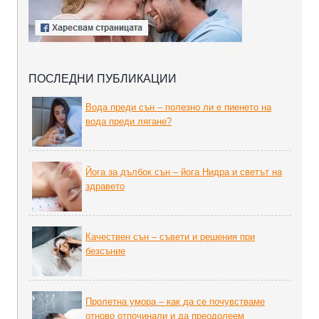
ПОСЛЕДНИ ПУБЛИКАЦИИ
Вода преди сън – полезно ли е пиенето на
вода преди лягане?
Йога за дълбок сън – йога Нидра и светът на
здравето
Качествен сън – съвети и решения при
безсъние
Пролетна умора – как да се почувстваме
отново отпочинали и да преодолеем