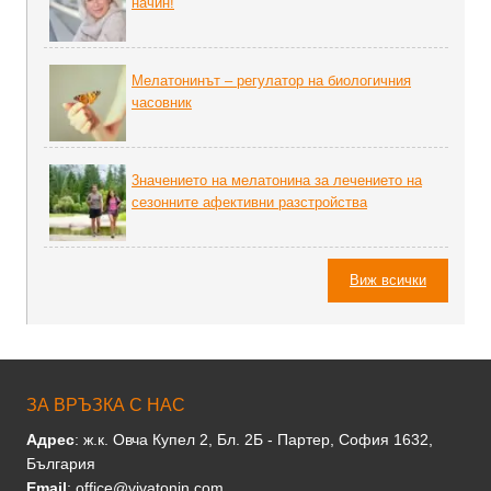
начин!
Мелатонинът – регулатор на биoлoгичния
часовник
3начението на мелатонина за лечението на
сезонните афективни разстройства
Виж всички
ЗА ВРЪЗКА С НАС
Адрес
: ж.к. Овча Купел 2, Бл. 2Б - Партер, София 1632,
България
Email
: office@vivatonin.com