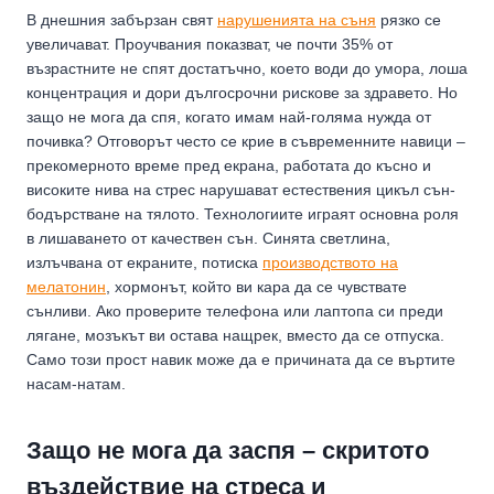
В днешния забързан свят
нарушенията на съня
рязко се
увеличават. Проучвания показват, че почти 35% от
възрастните не спят достатъчно, което води до умора, лоша
концентрация и дори дългосрочни рискове за здравето. Но
защо не мога да спя, когато имам най-голяма нужда от
почивка? Отговорът често се крие в съвременните навици –
прекомерното време пред екрана, работата до късно и
високите нива на стрес нарушават естествения цикъл сън-
бодърстване на тялото. Технологиите играят основна роля
в лишаването от качествен сън. Синята светлина,
излъчвана от екраните, потиска
производството на
мелатонин
, хормонът, който ви кара да се чувствате
сънливи. Ако проверите телефона или лаптопа си преди
лягане, мозъкът ви остава нащрек, вместо да се отпуска.
Само този прост навик може да е причината да се въртите
насам-натам.
Защо не мога да заспя – скритото
въздействие на стреса и