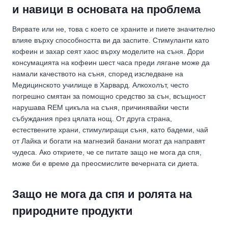
и навици в основата на проблема
Вярвате или не, това с което се храните и пиете значително
влияе върху способността ви да заспите. Стимуланти като
кофеин и захар сеят хаос върху моделите на съня. Дори
консумацията на кофеин шест часа преди лягане може да
намали качеството на съня, според изследване на
Медицинското училище в Харвард. Алкохолът, често
погрешно смятан за помощно средство за сън, всъщност
нарушава REM цикъла на съня, причинявайки чести
събуждания през цялата нощ. От друга страна,
естествените храни, стимулиращи съня, като бадеми, чай
от Лайка и богати на магнезий банани могат да направят
чудеса. Ако откриете, че се питате защо не мога да спя,
може би е време да преосмислите вечерната си диета.
Защо не мога да спя и ролята на
природните продукти