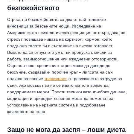
безпокойството
Стресът и безпокойството са два от най-големите
виновници за безсънните нощи. Изследване на
Американската психологическа асоциация потвърждава, че
стресът повишава нивата на кортизол, хормон, който
поддържа тялото ви в състояние на висока готовност.
Вместо да се отпуснете умът ви препуска с мисли за
работа, взаимоотношения или ежедневни отговорности.
Още по-лошо, хроничният стрес може да доведе до
безсъние, създавайки порочен кръг – липсата на сън
подхранва повече
тревожност
, а тревожността затруднява
съня. Ако мозъкът ви не се изключва то е време да
предприемете мерки. Прости техники като дълбоко дишане,
медитация и природни лечения могат да помогнат за
успокояване на нервната система и подобряване
качеството на съня.
Защо не мога да заспя – лоши диета