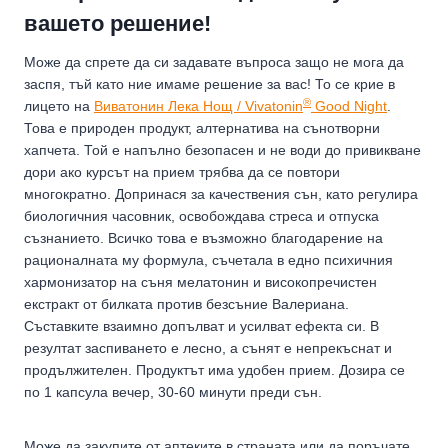
вашето решение!
Може да спрете да си задавате въпроса защо не мога да
заспя, тъй като ние имаме решение за вас! То се крие в
®
лицето на
Виватонин Лека Нощ / Vivatonin
Good Night
.
Това е природен продукт, алтернатива на сънотворни
хапчета. Той е напълно безопасен и не води до привикване
дори ако курсът на прием трябва да се повтори
многократно. Допринася за качествения сън, като регулира
биологичния часовник, освобождава стреса и отпуска
съзнанието. Всичко това е възможно благодарение на
рационалната му формула, съчетала в едно психичния
хармонизатор на съня мелатонин и високопречистен
екстракт от билката против безсъние Валериана.
Съставките взаимно допълват и усилват ефекта си. В
резултат заспиването е лесно, а сънят е непрекъснат и
продължителен. Продуктът има удобен прием. Дозира се
по 1 капсула вечер, 30-60 минути преди сън.
Може да закупите от аптеките в страната или да поръчате